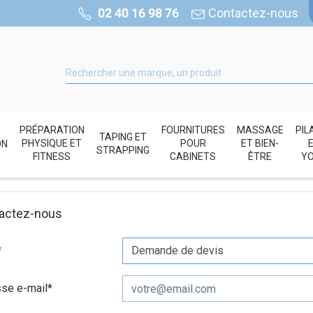
02 40 16 98 76
Contactez-nous
PRÉPARATION
FOURNITURES
MASSAGE
PIL
TAPING ET
PHYSIQUE ET
POUR
ET BIEN-
ON
STRAPPING
FITNESS
CABINETS
ÊTRE
Y
actez-nous
*
se e-mail*