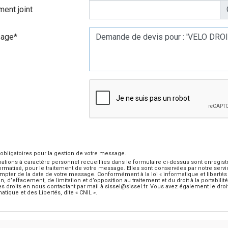
ent joint
Choisir un fichier
age*
obligatoires pour la gestion de votre message.
ations à caractère personnel recueillies dans le formulaire ci-dessus sont enregis
formatisé, pour le traitement de votre message. Elles sont conservées par notre se
mpter de la date de votre message. Conformément à la loi « informatique et libertés 
ion, d’effacement, de limitation et d’opposition au traitement et du droit à la porta
s droits en nous contactant par mail à sissel@sissel.fr. Vous avez également le dro
matique et des Libertés, dite « CNIL ».