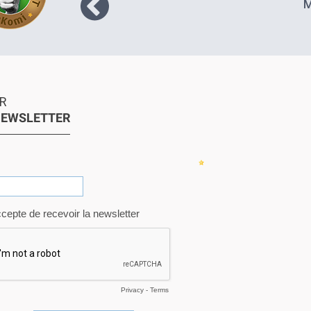
M
te pas,
r la
) puis
PD mais
raint
. Je ne
e site
R
ain que
NEWSLETTER