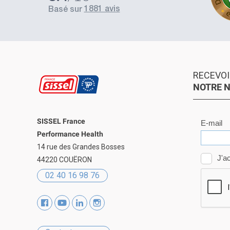
s une véritable honte, avec un livreur qui ne se présen
1881 avis
basé sur
prétend que personne n'était présent pour réceptionne
de (cabinet médical ouvert et recevant des patients!
rt de livraison à un jour ultérieur via le site internet D
e fonctionne pas non plus, avant d'être finalement cont
 chercher le colis dans un relais à l'autre bout de la ville
pelle plus s'il y avait d'autres services de livraison sur l
RECEVOI
 mais si DPD est la seule option de livraison, il est cert
NOTRE 
je commanderai ailleurs et c'est bien dommage.
SISSEL France
Performance Health
14 rue des Grandes Bosses
44220 COUËRON
02 40 16 98 76