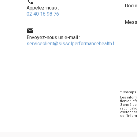

Docum
Appelez-nous :
02 40 16 98 76
Mess

Envoyez-nous un e-mail :
serviceclient@sisselperformancehealth.fr
* Champs 
Les inform
fichier in
3 ans à co
rectificat
exercer ce
de l’Infor