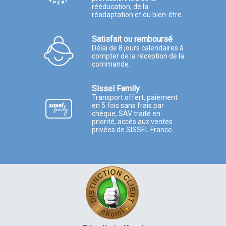
rééducation, de la
réadaptation et du bien-être.
Satisfait ou remboursé
Délai de 8 jours calendaires à
compter de la réception de la
commande.
Sissel Family
Transport offert, paiement
en 5 fois sans frais par
chèque, SAV traité en
priorité, accès aux ventes
privées de SISSEL France.