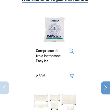
Compresse de
froid instantané
Easy Ice
Prix
2,50 €