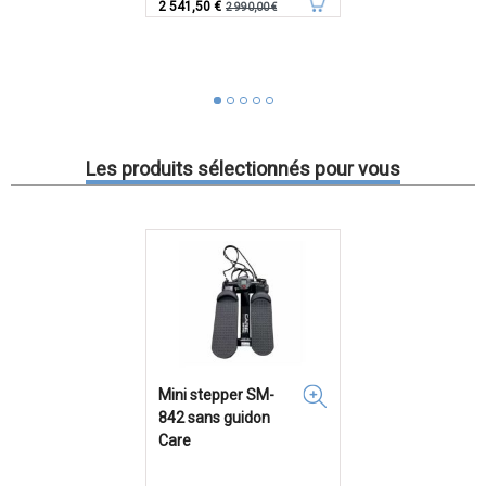
Prix
Prix de base
2 541,50 €
2 990,00 €
Les produits sélectionnés pour vous
Mini stepper SM-
842 sans guidon
Care