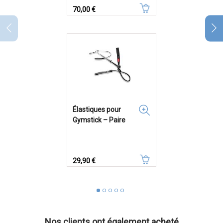
Prix
70,00 €
Élastiques pour
Gymstick – Paire
Prix
29,90 €
Nos clients ont également acheté