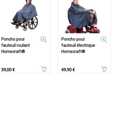
Poncho pour
Poncho pour
fauteuil roulant
fauteuil électrique
Homecraft®
Homecraft®
Prix
Prix
39,00 €
49,90 €