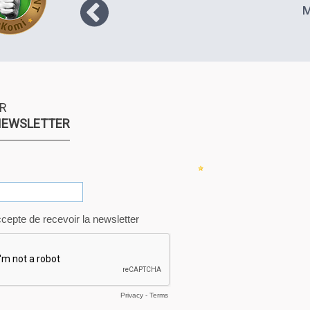
M
te pas,
r la
) puis
PD mais
raint
. Je ne
e site
R
ain que
NEWSLETTER