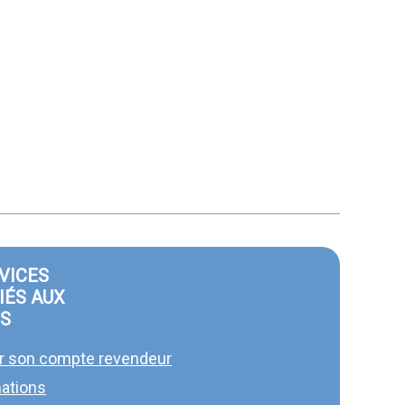
VICES
IÉS AUX
S
r son compte revendeur
ations