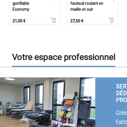
gonflable
fauteuil roulant en
Economy
maille et cuir
Prix
Prix
21,00 €
27,50 €
Votre espace professionnel
SER
DÉD
PRO
Crée
Form