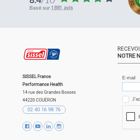
s une véritable honte, avec un livreur qui ne se présen
1881 avis
basé sur
prétend que personne n'était présent pour réceptionne
de (cabinet médical ouvert et recevant des patients!
rt de livraison à un jour ultérieur via le site internet D
e fonctionne pas non plus, avant d'être finalement cont
 chercher le colis dans un relais à l'autre bout de la ville
pelle plus s'il y avait d'autres services de livraison sur l
RECEVOI
 mais si DPD est la seule option de livraison, il est cert
NOTRE 
je commanderai ailleurs et c'est bien dommage.
SISSEL France
Performance Health
14 rue des Grandes Bosses
44220 COUËRON
02 40 16 98 76