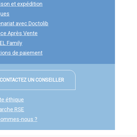
ison et expédition
ques
enariat avec Docto
lib
ice Après Vente
EL Family
tions de paiement
CONTACTEZ UN CONSEILLER
te éthique
arche RSE
sommes-nous ?