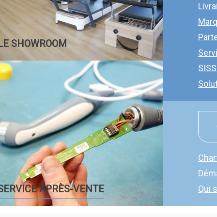
Livra
Mar
Part
LE SHOWROOM
Serv
SISS
Solu
Char
Dém
SERVICE APRÈS-VENTE
Qui 