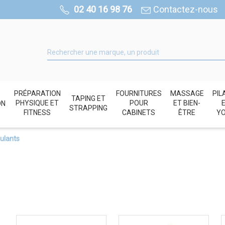
02 40 16 98 76
Contactez-nous
PRÉPARATION
FOURNITURES
MASSAGE
PIL
TAPING ET
PHYSIQUE ET
POUR
ET BIEN-
ON
STRAPPING
FITNESS
CABINETS
ÊTRE
Y
oulants