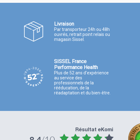
Livraison
Par transporteur 24h ou 48h
ouvrés, retrait point relais ou
magasin Sissel.
SISSEL France
Performance Health
Plus de 52 ans d’expérience
au service des
professionnels de la
rééducation, de la
réadaptation et du bien-être.
Résultat eKomi
dire concernant la commande et les produits, tout es
/10
8.4
pté pour le moment. En revanche, le service DPD est