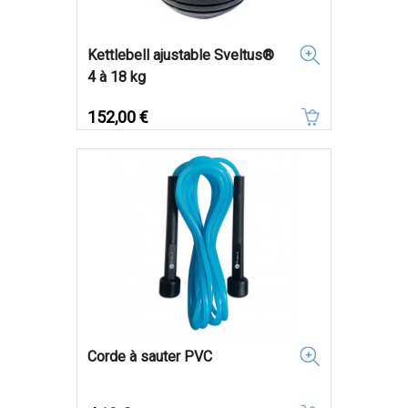
Kettlebell ajustable Sveltus®
4 à 18 kg
Prix
152,00 €
Corde à sauter PVC