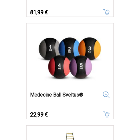
Prix
81,99 €
Medecine Ball Sveltus®
Prix
22,99 €