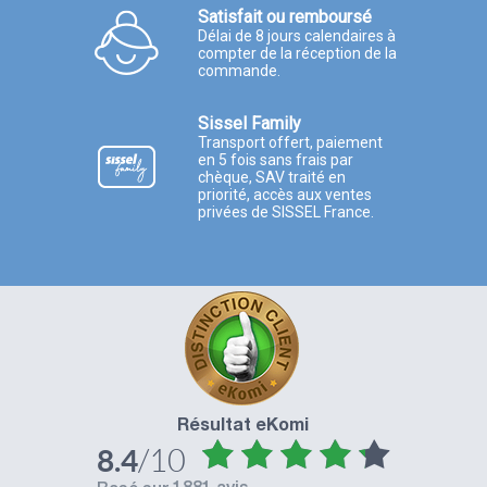
Satisfait ou remboursé
Délai de 8 jours calendaires à
compter de la réception de la
commande.
Sissel Family
Transport offert, paiement
en 5 fois sans frais par
chèque, SAV traité en
priorité, accès aux ventes
privées de SISSEL France.
Résultat eKomi
/10
8.4