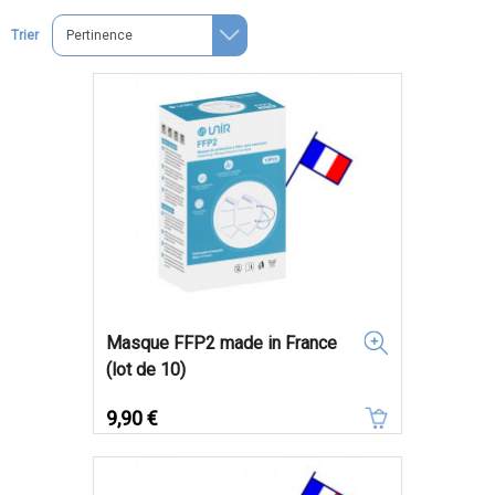
Trier
Masque FFP2 made in France
(lot de 10)
Prix
9,90 €