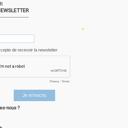
e site
R
ain que
NEWSLETTER
es-nous ?
s