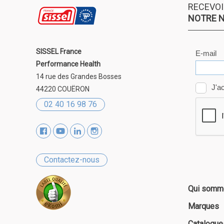
pelle plus s'il y avait d'autres services de livraison sur l
RECEVOI
 mais si DPD est la seule option de livraison, il est cert
NOTRE 
je commanderai ailleurs et c'est bien dommage.
SISSEL France
Performance Health
14 rue des Grandes Bosses
44220 COUËRON
02 40 16 98 76
Contactez-nous
Qui somm
Marques
Catalogue