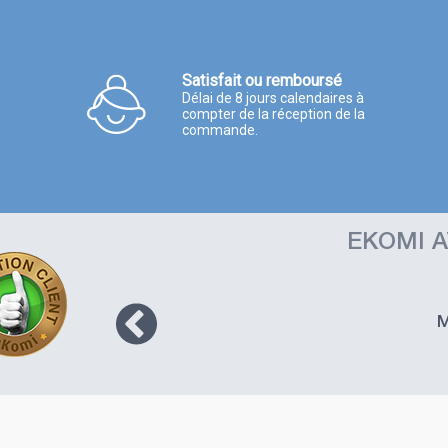
Satisfait ou remboursé
Délai de 8 jours calendaires à
compter de la réception de la
commande.
EKOMI A
t comme
 comme
M
te pas,
r la
) puis
PD mais
raint
. Je ne