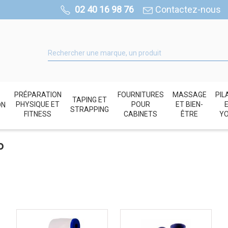
02 40 16 98 76
Contactez-nous
PRÉPARATION
FOURNITURES
MASSAGE
PIL
TAPING ET
PHYSIQUE ET
POUR
ET BIEN-
ON
STRAPPING
FITNESS
CABINETS
ÊTRE
Y
o