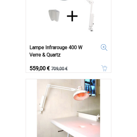
Lampe Infrarouge 400 W
Verre & Quartz
Prix
Prix de base
559,00 €
709,00 €