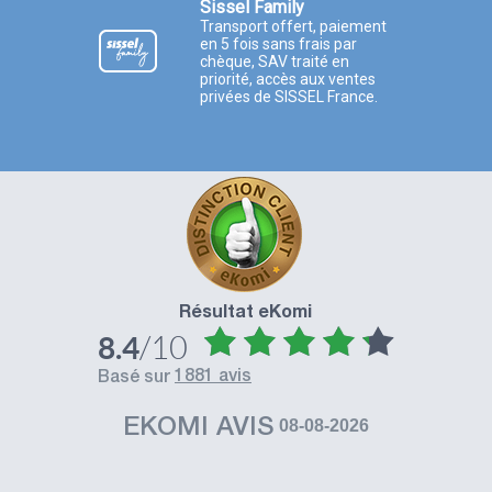
Sissel Family
Transport offert, paiement
en 5 fois sans frais par
chèque, SAV traité en
priorité, accès aux ventes
privées de SISSEL France.
Résultat eKomi
/10
8.4
1881 avis
basé sur
EKOMI AVIS
08-08-2026