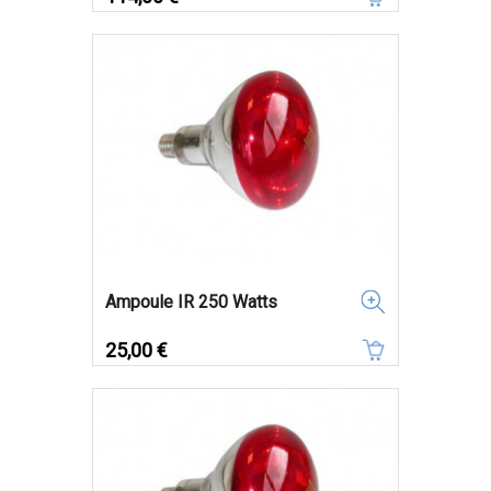
Ampoule IR 250 Watts
Prix
25,00 €