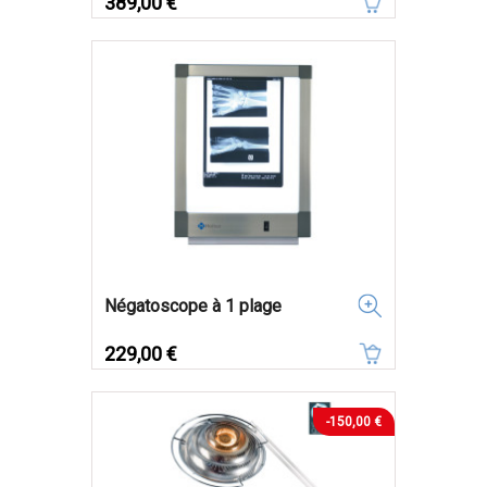
389,00 €
Négatoscope à 1 plage
Prix
229,00 €
-150,00 €