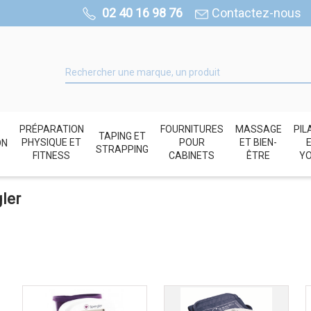
02 40 16 98 76
Contactez-nous
PRÉPARATION
FOURNITURES
MASSAGE
PIL
TAPING ET
PHYSIQUE ET
POUR
ET BIEN-
ON
STRAPPING
FITNESS
CABINETS
ÊTRE
Y
ler