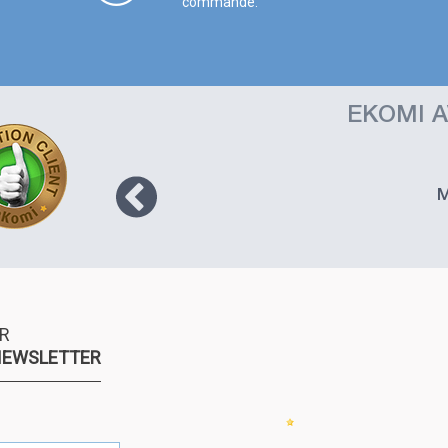
commande.
EKOMI A
t comme
 comme
M
te pas,
r la
) puis
PD mais
raint
. Je ne
e site
R
ain que
NEWSLETTER