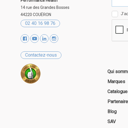
Performance Health
14 rue des Grandes Bosses
44220 COUËRON
02 40 16 98 76
Contactez-nous
Qui somm
Marques
Catalogue
Partenair
Blog
SAV