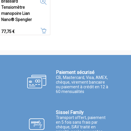
Brassard
Tensiomètre
manopoire Lian
Nano® Spengler
Prix
77,75 €
Paiement sécurisé
CB, Mastercard, Visa, AMEX,
chèque, virement bancaire
ou paiement à crédit en 12 à
60 mensualités
Sissel Family
Transport offert, paiement
en 5 fois sans frais par
chèque, SAV traité en