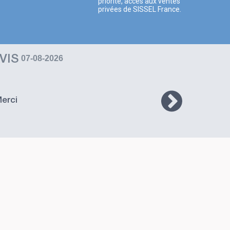
priorité, accès aux ventes
privées de SISSEL France.
VIS
07-08-2026
erci
Li