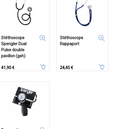
Stéthoscope
Stéthoscope
Spengler Dual
Rappaport
Pulse double
pavillon (gsh)
Prix
Prix
41,90 €
24,45 €