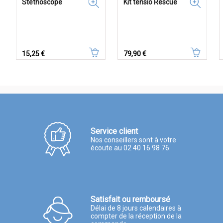
Stéthoscope
Kit tensio Rescue
Prix
Prix
15,25 €
79,90 €
Service client
Nos conseillers sont à votre
écoute au 02 40 16 98 76.
Satisfait ou remboursé
Délai de 8 jours calendaires à
compter de la réception de la