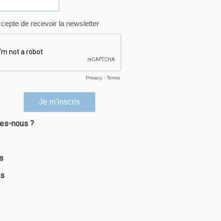
es-nous ?
s
es