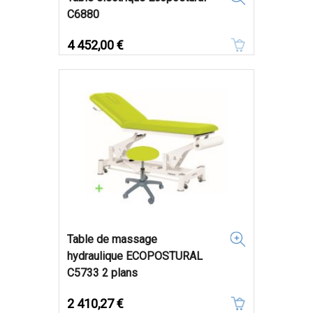
C6880
Prix
4 452,00 €
Table de massage
hydraulique ECOPOSTURAL
C5733 2 plans
Prix
2 410,27 €