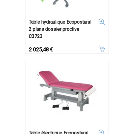
Table hydraulique Ecopostural
2 plans dossier proclive
C3723
Prix
2 025,48 €
Table électrique Ecopostural