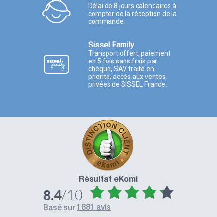
Délai de 8 jours calendaires à
compter de la réception de la
commande.
Sissel Family
Transport offert, paiement
en 5 fois sans frais par
chèque, SAV traité en
priorité, accès aux ventes
privées de SISSEL France.
Résultat eKomi
/10
8.4
1881 avis
basé sur