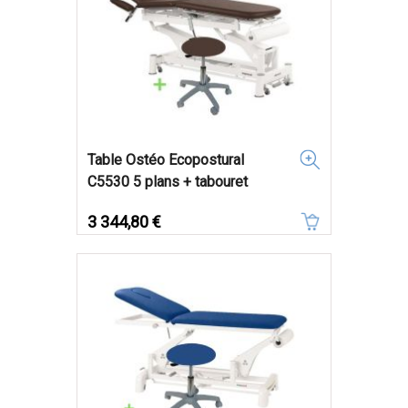
Table Ostéo Ecopostural
C5530 5 plans + tabouret
Prix
3 344,80 €