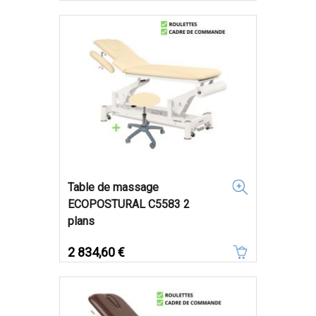
Table de massage
ECOPOSTURAL C5583 2
plans
Prix
2 834,60 €