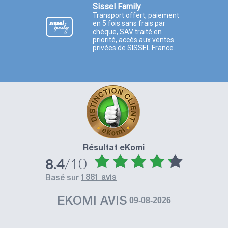
Sissel Family
Transport offert, paiement
en 5 fois sans frais par
chèque, SAV traité en
priorité, accès aux ventes
privées de SISSEL France.
Résultat eKomi
/10
8.4
1881 avis
basé sur
EKOMI AVIS
09-08-2026