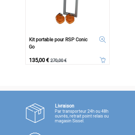
Kit portable pour RSP Conic
Go
Prix
Prix de base
135,00 €
270,00 €
Livraison
Par transporteur 24h ou 48h
ouvrés, retrait point relais ou
magasin Sissel.