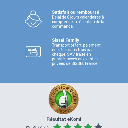
Satisfait ou remboursé
Délai de 8 jours calendaires à
compter de la réception de la
commande.
Sissel Family
Transport offert, paiement
en 5 fois sans frais par
chèque, SAV traité en
priorité, accès aux ventes
privées de SISSEL France.
Résultat eKomi