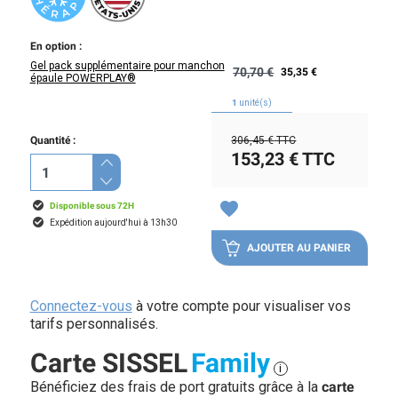
En option :
Gel pack supplémentaire pour manchon
70,70 €
35,35 €
épaule POWERPLAY®
1
unité(s)
Quantité :
306,45 €
TTC
153,23 €
TTC
favorite
Disponible sous 72H
Expédition aujourd'hui à 13h30
AJOUTER AU PANIER
Connectez-vous
à votre compte pour visualiser vos
tarifs personnalisés.
Carte SISSEL
Family
i
Bénéficiez des frais de port gratuits grâce à la
carte