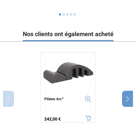
Nos clients ont également acheté
Pilates Arc™
Prix
242,00 €