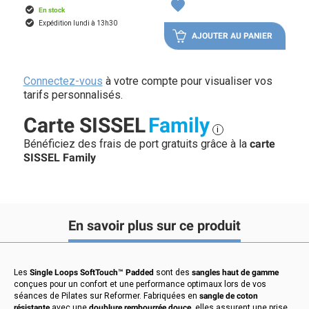
favorite
En stock
Expédition lundi à 13h30
AJOUTER AU PANIER
Connectez-vous
à votre compte pour visualiser vos
tarifs personnalisés.
Carte SISSEL
Family
i
Bénéficiez des frais de port gratuits grâce à la
carte
SISSEL Family
En savoir plus sur ce produit
Les
Single Loops SoftTouch™ Padded
sont des
sangles haut de gamme
conçues pour un confort et une performance optimaux lors de vos
séances de Pilates sur Reformer. Fabriquées en
sangle de coton
résistante
avec une
doublure rembourrée douce
, elles assurent une prise