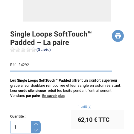
Single Loops SoftTouch™
Padded – La paire
(0 avis)
Réf :
34292
Les
Single Loops SoftTouch™ Padded
offrent un confort supérieur
grâce à leur doublure rembourrée et leur sangle en coton résistant.
Leur
corde silencieuse
réduit les bruits pendant l’entraînement.
Vendues
par paire
.
En savoir plus
1
unité(s)
Quantité :
62,10 €
TTC