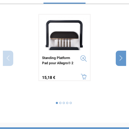
Standing Platform
Pad pour Allegro® 2
Prix
15,18 €