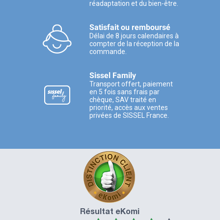
réadaptation et du bien-être.
Satisfait ou remboursé
Délai de 8 jours calendaires à
compter de la réception de la
commande.
Sissel Family
Transport offert, paiement
en 5 fois sans frais par
chèque, SAV traité en
priorité, accès aux ventes
privées de SISSEL France.
Résultat eKomi