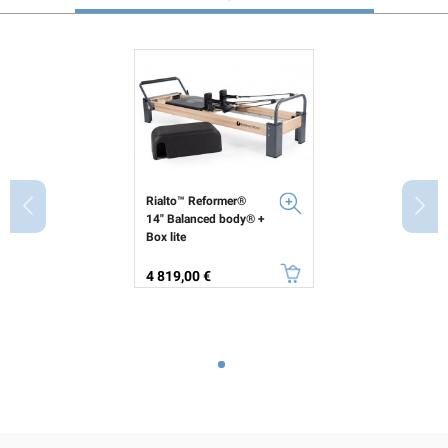
Rialto™ Reformer®
14" Balanced body® +
Box lite
Prix
4 819,00 €