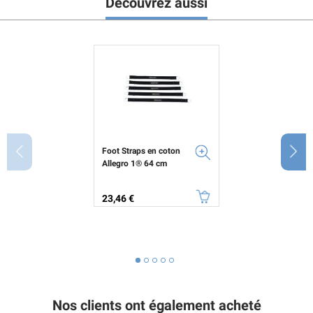
Découvrez aussi
Foot Straps en coton
Allegro 1® 64 cm
Prix
23,46 €
Nos clients ont également acheté