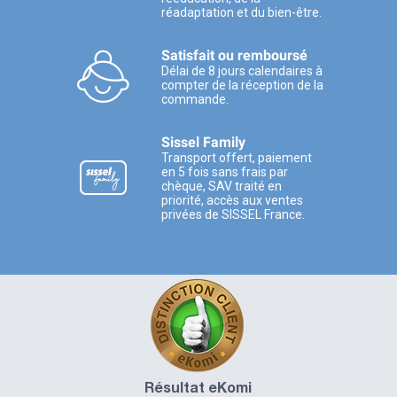
réadaptation et du bien-être.
Satisfait ou remboursé
Délai de 8 jours calendaires à
compter de la réception de la
commande.
Sissel Family
Transport offert, paiement
en 5 fois sans frais par
chèque, SAV traité en
priorité, accès aux ventes
privées de SISSEL France.
Résultat eKomi