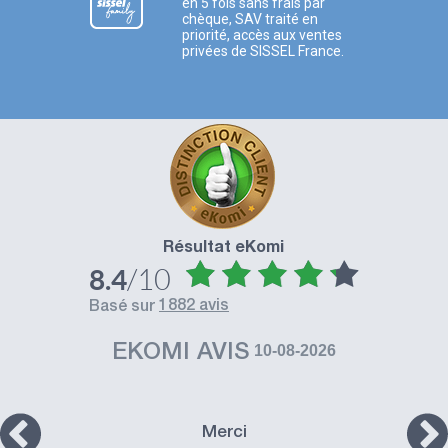
en 5 fois sans frais par
chèque, SAV traité en
priorité, accès aux ventes
privées de SISSEL France.
Résultat eKomi
/10
8.4
1882 avis
basé sur
EKOMI AVIS
10-08-2026
Merci