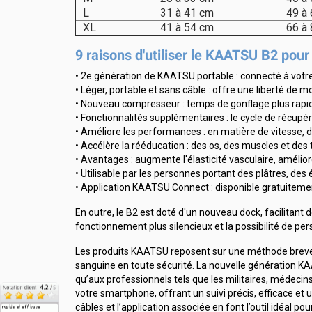
L
31 à 41 cm
49 à
XL
41 à 54 cm
66 à
9 raisons d'utiliser le KAATSU B2 pour 
• 2e génération de KAATSU portable : connecté à votre 
• Léger, portable et sans câble : offre une liberté de
• Nouveau compresseur : temps de gonflage plus rapide
• Fonctionnalités supplémentaires : le cycle de récup
• Améliore les performances : en matière de vitesse,
• Accélère la rééducation : des os, des muscles et des 
• Avantages : augmente l'élasticité vasculaire, amélio
• Utilisable par les personnes portant des plâtres, des 
• Application KAATSU Connect : disponible gratuitement
En outre, le B2 est doté d'un nouveau dock, facilitan
fonctionnement plus silencieux et la possibilité de p
Les produits KAATSU reposent sur une méthode breveté
sanguine en toute sécurité. La nouvelle génération KAAT
qu’aux professionnels tels que les militaires, médecins
votre smartphone, offrant un suivi précis, efficace et
câbles et l’application associée en font l’outil idéal 