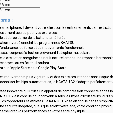
 66 cm
 81 cm
bras :
smartphone, il devient votre allié pour les entraînements par restriction
 mouvement accrue pour vos exercices.
 et durée de vie de la batterie améliorée.
ération inversé enrichit les programmes KAATSU.
 d'endurance, de force et de mouvements fonctionnels.
tissus conjonctifs tout en prévenant l'atrophie musculaire.
re la circulation sanguine et induit naturellement une réponse hormonal
écharpes, ou en fauteuil roulant.
 sur l'Apple Store et le Google Play Store.
t des mouvements plus vigoureux et des exercices intenses sans risque 
ersonnaliser les bips automatiques, le KAATSU B2 s'adapte parfaitement 
e innovante qui utilise un appareil de compression connecté et des ban
SU B2 est conçue pour convenir à tous les types d’utilisateurs, qu’ils s
, chiropracteurs et athlètes. Le KAATSU B2 se distingue par sa simplicit
 une sécurité inégalée, quels que soient votre âge, votre condition physi
pour améliorer vos performances et votre santé physique :