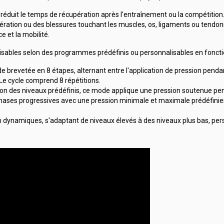
 réduit le temps de récupération après l’entraînement ou la compétition
pération ou des blessures touchant les muscles, os, ligaments ou tendon
e et la mobilité.
isables selon des programmes prédéfinis ou personnalisables en foncti
e brevetée en 8 étapes, alternant entre l'application de pression pen
Le cycle comprend 8 répétitions.
selon des niveaux prédéfinis, ce mode applique une pression soutenue 
ases progressives avec une pression minimale et maximale prédéfinies p
n dynamiques, s'adaptant de niveaux élevés à des niveaux plus bas, perso