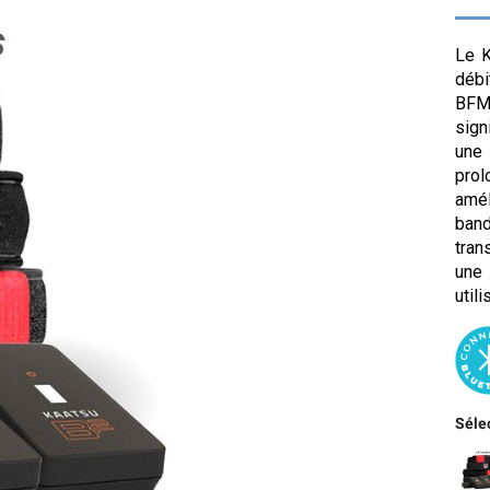
Le K
débi
BFM 
sign
une
prol
amél
band
tran
une 
utili
Sélec