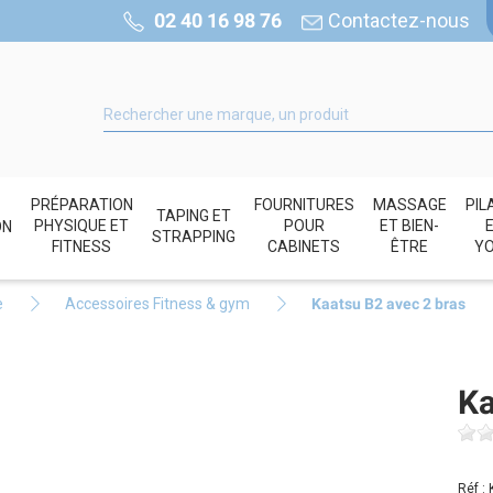
02 40 16 98 76
Contactez-nous
PRÉPARATION
FOURNITURES
MASSAGE
PIL
TAPING ET
PHYSIQUE ET
POUR
ET BIEN-
ON
STRAPPING
FITNESS
CABINETS
ÊTRE
Y
e
Accessoires Fitness & gym
Kaatsu B2 avec 2 bras
Ka
Réf :