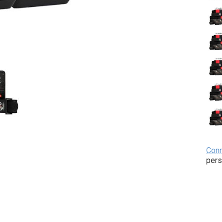
Con
pers