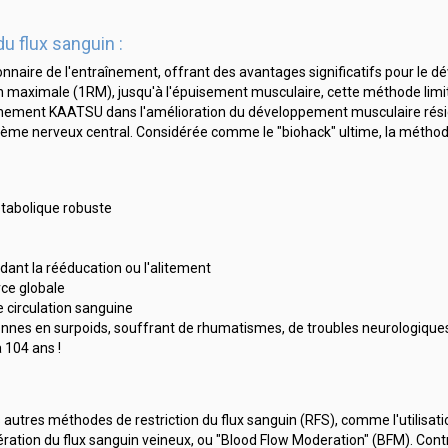
 flux sanguin :
aire de l'entraînement, offrant des avantages significatifs pour le d
n maximale (1RM), jusqu'à l'épuisement musculaire, cette méthode limit
traînement KAATSU dans l'amélioration du développement musculaire résid
système nerveux central. Considérée comme le "biohack" ultime, la mét
étabolique robuste
dant la rééducation ou l'alitement
rce globale
e circulation sanguine
onnes en surpoids, souffrant de rhumatismes, de troubles neurologique
 104 ans !
autres méthodes de restriction du flux sanguin (RFS), comme l'utilisat
ration du flux sanguin veineux, ou "Blood Flow Moderation" (BFM). Con