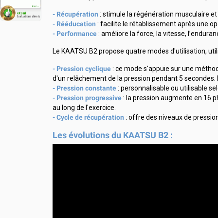
-
Récupération
: stimule la régénération musculaire et
- Rééducation
: facilite le rétablissement après une o
- Performance
: améliore la force, la vitesse, l’enduranc
Le KAATSU B2 propose quatre modes d'utilisation, util
- Pression cyclique
: ce mode s'appuie sur une méthod
d'un relâchement de la pression pendant 5 secondes. 
- Pression constante
: personnalisable ou utilisable 
- Pression progressive
: la pression augmente en 16 ph
au long de l'exercice.
- Cycle de récupération
: offre des niveaux de pressio
Les évolutions du KAATSU B2 :