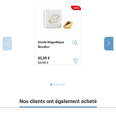
-30%
Sonde Magnétique
Novafon
Prix
Prix de base
42,35 €
60,50 €
Nos clients ont également acheté