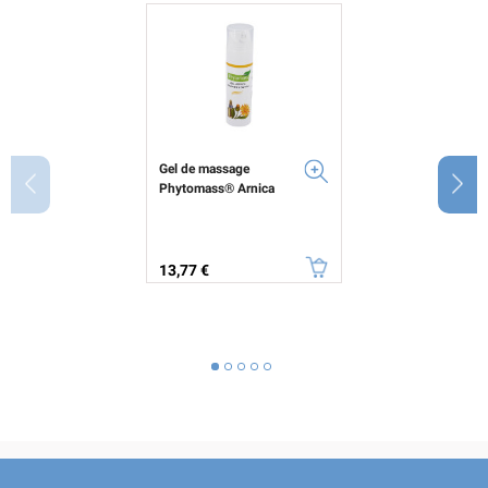
Gel de massage
Phytomass® Arnica
Prix
13,77 €