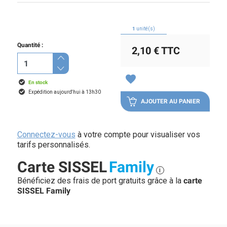
1
unité(s)
Quantité :
2,10 €
TTC
favorite
En stock
Expédition aujourd'hui à 13h30
AJOUTER AU PANIER
Connectez-vous
à votre compte pour visualiser vos
tarifs personnalisés.
Carte SISSEL
Family
i
Bénéficiez des frais de port gratuits grâce à la
carte
SISSEL Family