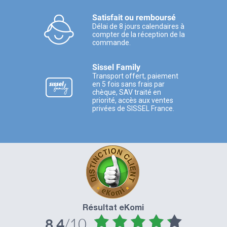
Satisfait ou remboursé
Délai de 8 jours calendaires à
compter de la réception de la
commande.
Sissel Family
Transport offert, paiement
en 5 fois sans frais par
chèque, SAV traité en
priorité, accès aux ventes
privées de SISSEL France.
Résultat eKomi
/10
8.4