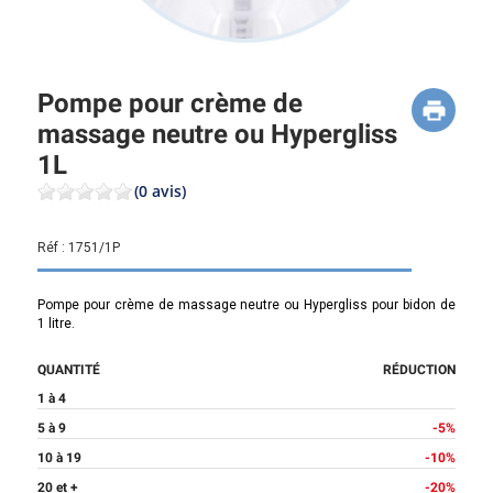
Pompe pour crème de
massage neutre ou Hypergliss
1L
(0 avis)
Réf :
1751/1P
Pompe pour crème de massage neutre ou Hypergliss pour bidon de
1 litre.
QUANTITÉ
RÉDUCTION
1 à 4
5 à 9
-5%
10 à 19
-10%
20 et +
-20%