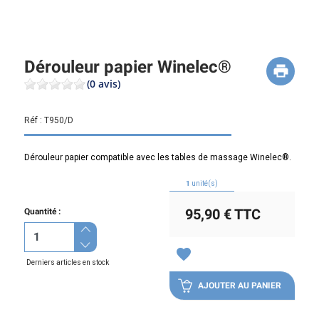
Dérouleur papier Winelec®
(0 avis)
Réf :
T950/D
Dérouleur papier compatible avec les tables de massage Winelec®.
1
unité(s)
95,90 €
TTC
Quantité :
favorite
Derniers articles en stock
AJOUTER AU PANIER