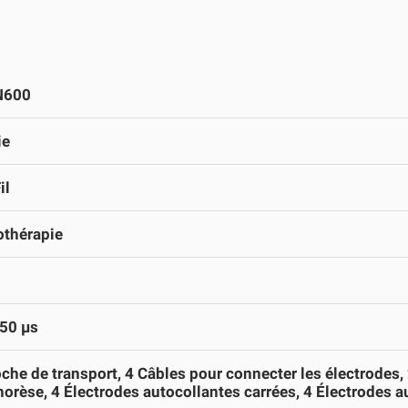
N600
ie
il
othérapie
50 µs
che de transport, 4 Câbles pour connecter les électrodes,
orèse, 4 Électrodes autocollantes carrées, 4 Électrodes a