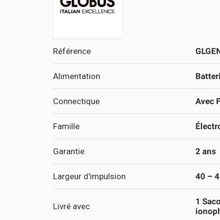
Référence
GLGE
Alimentation
Batter
Connectique
Avec F
Famille
Électr
Garantie
2 ans
Largeur d'impulsion
40 – 4
1 Saco
Livré avec
ionoph