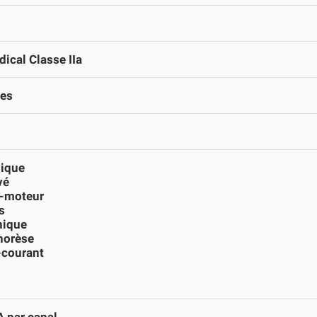
ical Classe IIa
ies
gique
vé
o-moteur
s
nique
horèse
-courant