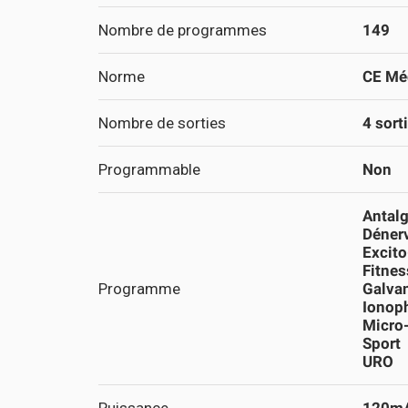
Nombre de programmes
149
Norme
CE Méd
Nombre de sorties
4 sort
Programmable
Non
Antal
Déner
Excit
Fitnes
Programme
Galva
Ionop
Micro
Sport
URO