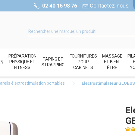
02 40 16 98 76
Contactez-nous
PRÉPARATION
FOURNITURES
MASSAGE
PIL
TAPING ET
PHYSIQUE ET
POUR
ET BIEN-
ON
STRAPPING
FITNESS
CABINETS
ÊTRE
Y
reils électrostimulation portables
Electrostimulateur GLOBU
El
G