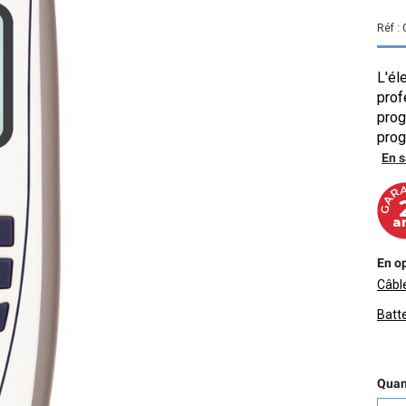
Réf :
L'é
pro
prog
pro
En s
En op
Câble
Batt
Quant