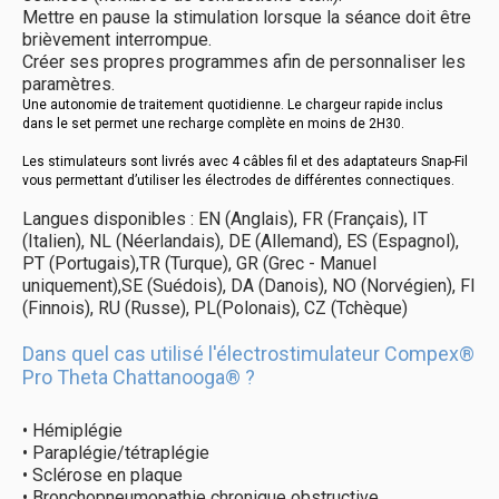
Mettre en pause la stimulation lorsque la séance doit être
brièvement interrompue.
Créer ses propres programmes afin de personnaliser les
paramètres.
Une autonomie de traitement quotidienne. Le chargeur rapide inclus
dans le set permet une recharge complète en moins de 2H30.
Les stimulateurs sont livrés avec 4 câbles fil et des adaptateurs Snap-Fil
vous permettant d’utiliser les électrodes de différentes connectiques.
Langues disponibles : EN (Anglais), FR (Français), IT
(Italien), NL (Néerlandais), DE (Allemand), ES (Espagnol),
PT (Portugais),TR (Turque), GR (Grec - Manuel
uniquement),SE (Suédois), DA (Danois), NO (Norvégien), FI
(Finnois), RU (Russe), PL(Polonais), CZ (Tchèque)
Dans quel cas utilisé l'électrostimulateur Compex®
Pro Theta Chattanooga® ?
• Hémiplégie
• Paraplégie/tétraplégie
• Sclérose en plaque
• Bronchopneumopathie chronique obstructive