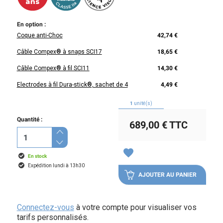
En option :
Coque anti-Choc
42,74 €
Câble Compex® à snaps SCI17
18,65 €
Câble Compex® à fil SCI11
14,30 €
Electrodes à fil Dura-stick®, sachet de 4
4,49 €
1
unité(s)
Quantité :
689,00 €
TTC
favorite
En stock
Expédition lundi à 13h30
AJOUTER AU PANIER
Connectez-vous
à votre compte pour visualiser vos
tarifs personnalisés.