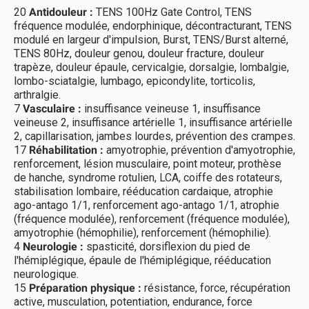
20
Antidouleur :
TENS 100Hz Gate Control, TENS
fréquence modulée, endorphinique, décontracturant, TENS
modulé en largeur d'impulsion, Burst, TENS/Burst alterné,
TENS 80Hz, douleur genou, douleur fracture, douleur
trapèze, douleur épaule, cervicalgie, dorsalgie, lombalgie,
lombo-sciatalgie, lumbago, epicondylite, torticolis,
arthralgie.
7
Vasculaire :
insuffisance veineuse 1, insuffisance
veineuse 2, insuffisance artérielle 1, insuffisance artérielle
2, capillarisation, jambes lourdes, prévention des crampes.
17
Réhabilitation :
amyotrophie, prévention d'amyotrophie,
renforcement, lésion musculaire, point moteur, prothèse
de hanche, syndrome rotulien, LCA, coiffe des rotateurs,
stabilisation lombaire, rééducation cardaique, atrophie
ago-antago 1/1, renforcement ago-antago 1/1, atrophie
(fréquence modulée), renforcement (fréquence modulée),
amyotrophie (hémophilie), renforcement (hémophilie).
4
Neurologie :
spasticité, dorsiflexion du pied de
l'hémiplégique, épaule de l'hémiplégique, rééducation
neurologique.
15
Préparation physique :
résistance, force, récupération
active, musculation, potentiation, endurance, force