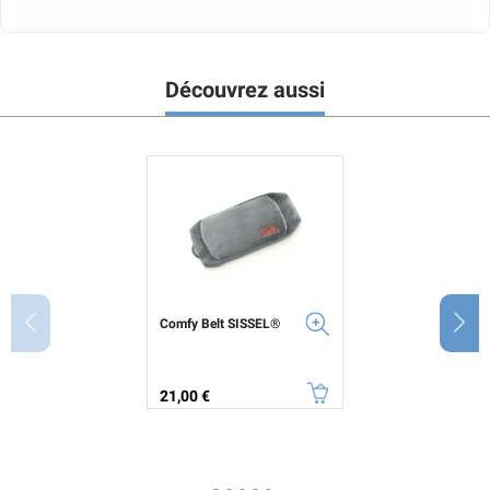
Découvrez aussi
Comfy Belt SISSEL®
Prix
21,00 €