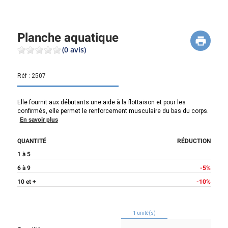
Planche aquatique
(0 avis)
Réf :
2507
Elle fournit aux débutants une aide à la flottaison et pour les
confirmés, elle permet le renforcement musculaire du bas du corps.
En savoir plus
QUANTITÉ
RÉDUCTION
1 à 5
6 à 9
-5%
10 et +
-10%
1
unité(s)