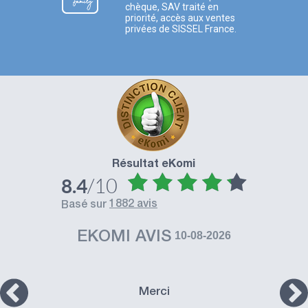
chèque, SAV traité en
priorité, accès aux ventes
privées de SISSEL France.
Résultat eKomi
/10
8.4
1882 avis
basé sur
EKOMI AVIS
10-08-2026
Merci