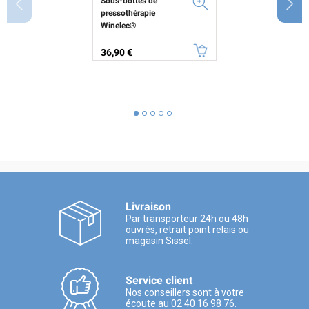
Sous-bottes de
pressothérapie
Winelec®
Prix
36,90 €
Livraison
Par transporteur 24h ou 48h
ouvrés, retrait point relais ou
magasin Sissel.
Service client
Nos conseillers sont à votre
écoute au 02 40 16 98 76.