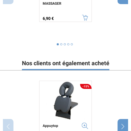
MASSAGER
Prix
6,90 €
Nos clients ont également acheté
-15%
Appuytop