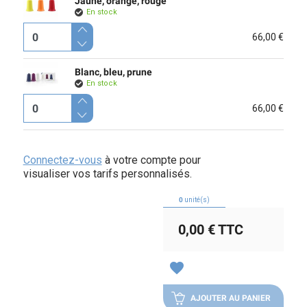
Jaune, orange, rouge
En stock
66,00 €
Blanc, bleu, prune
En stock
66,00 €
Connectez-vous
à votre compte pour
visualiser vos tarifs personnalisés.
0
unité(s)
0,00 €
TTC
favorite
AJOUTER AU PANIER