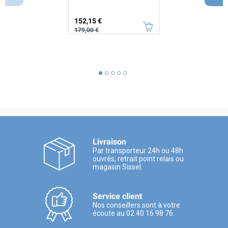
Prix
Prix de base
152,15 €
179,00 €
Livraison
Par transporteur 24h ou 48h
ouvrés, retrait point relais ou
magasin Sissel.
Service client
Nos conseillers sont à votre
écoute au 02 40 16 98 76.