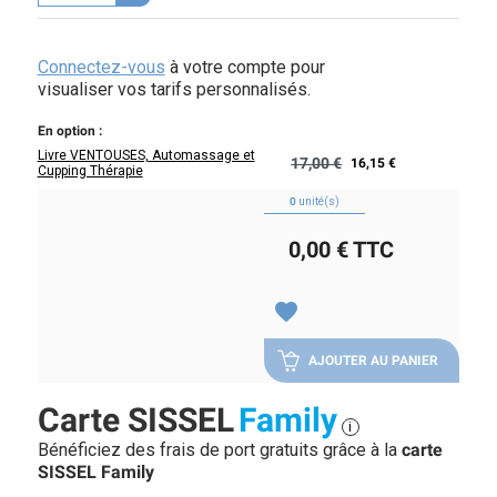
Connectez-vous
à votre compte pour
visualiser vos tarifs personnalisés.
En option :
Livre VENTOUSES, Automassage et
17,00 €
16,15 €
Cupping Thérapie
0
unité(s)
0,00 €
TTC
favorite
AJOUTER AU PANIER
Carte SISSEL
Family
i
Bénéficiez des frais de port gratuits grâce à la
carte
SISSEL Family