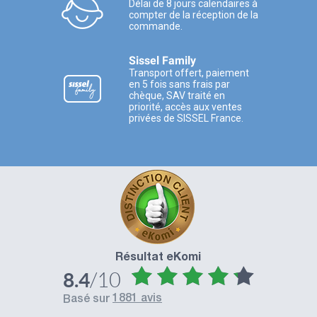
Délai de 8 jours calendaires à
compter de la réception de la
commande.
Sissel Family
Transport offert, paiement
en 5 fois sans frais par
chèque, SAV traité en
priorité, accès aux ventes
privées de SISSEL France.
Résultat eKomi
/10
8.4
1881 avis
basé sur