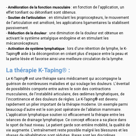
-
Amélioration de la fonction musculaire
: en fonction de l'application, un
effet tonifiant ou détonifiant sont obtenus.
-
Soutien de l'articulation
: en stimulant les propriocepteurs, le mouvement
de l'articulation est amélioré, les applications ligamentaires la stabilisent
passivement.
-
Réduction de la douleur
: une diminution de la douleur est obtenue en
activant le système antalgique endogène et en stimulant les
mécanorécepteurs.
-
Activation de système lymphatique
: lors d'une rétention de lymphe, le K-
Taping® aide à la décongestion en créant plus d'espace entre la peau et
la partie lésée et favorise ainsi une meilleure circulation de la lymphe.
La thérapie K-Taping® :
Le K-Taping® est une thérapie sans médicament qui accompagne la
guérison de nombreuses maladies et qui soulage les douleurs. L'éventail
de possibilités comporte entre autres le soin des contractions
musculaires, de l'instabilité articulaire, des œdèmes lymphatiques, de
l'incontinence et des douleurs de règles. Le K-Taping® est devenu
rapidement un pilier important de la thérapie moderne. Un exemple parmi
beaucoup d'autre est le soin post opératoire de l'ablation mammaire.
L'application lymphatique soutien ici efficacement la thérapie entre les
séances de drainage lymphatique. Ce concept efficace a sa place dans
le sport de haut niveau. Le patient garde son entière mobilité, la qualité de
vie augmente. L'entraînement reste possible malgré les blessures et les
phases de réhabilitation sont réduites. Rares sont les disciplines