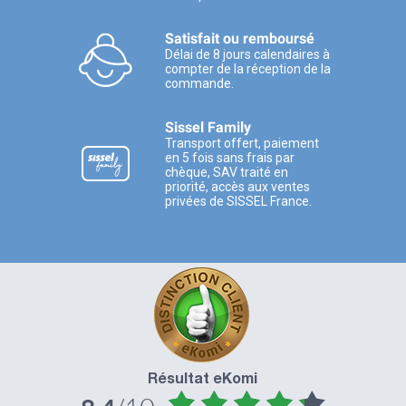
Satisfait ou remboursé
Délai de 8 jours calendaires à
compter de la réception de la
commande.
Sissel Family
Transport offert, paiement
en 5 fois sans frais par
chèque, SAV traité en
priorité, accès aux ventes
privées de SISSEL France.
Résultat eKomi