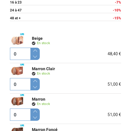
16 à 23
-7%
24 à 47
-10%
48 et +
-15%
Beige
En stock
48,40 €
Marron Clair
En stock
51,00 €
Marron
En stock
51,00 €
Marron Foncé