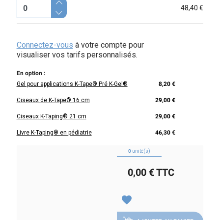
48,40 €
Connectez-vous
à votre compte pour
visualiser vos tarifs personnalisés.
En option :
Gel pour applications K-Tape® Pré K-Gel®
8,20 €
Ciseaux de K-Tape® 16 cm
29,00 €
Ciseaux K-Taping® 21 cm
29,00 €
Livre K-Taping® en pédiatrie
46,30 €
0
unité(s)
0,00 €
TTC
favorite