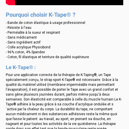
Pourquoi choisir K-Tape® ?
- Bande de coton élastique à usage professionnel
- Résiste à l'eau
- Perméable à la sueur et respirant
- Sans médicament
- Sans ingrédient actif
- Colle acrylique Physiobond
- 96% coton, 4% Spandex
- Coton, fil élastique et teinture de qualité supérieure
Le K-Tape® :
Pour une application correcte de la thérapie de K-Taping®, un Tape
spécialement conçu, le strap sport K-Tape® est nécessaire. Grâce à la
qualité du matériel utilisé (membrane imperméable mais permettant
l'évaporation), il est possible de porter le Tape avec un grand confort et
sans gêne plusieurs journées durant, parfois même jusqu'à deux
semaines. Son élasticité est comparable à celle du muscle humain Le K-
Tape® adhère à la peau grâce à sa couche d'acrylique ondulée et s
´active par la chaleur du corps. La durabilité du tape, ne comportant
aucun médicament ni des substances adhésives reste la même quoi
que fasse le patient: au travail, au sport, en prenant sa douche, en
nageant et pour toutes les activités de la vie quotidienne. La thérapie
garde donc son effet tant que la bande musculaire reste posée.