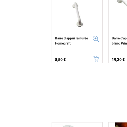
Barre d'appui rainurée
Barre d'ap
Homecraft
blanc Pri
Prix
Prix
8,50 €
19,30 €