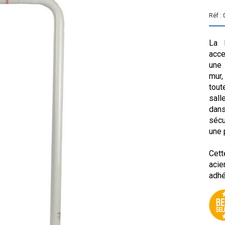
Réf :
La 
acce
une 
mur,
tout
sall
dan
sécur
une 
Cett
acie
adhé