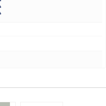
%
%
%