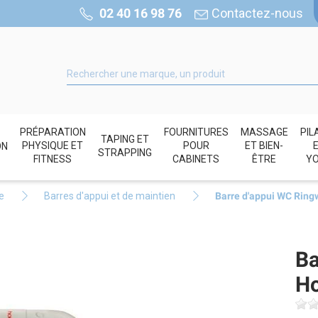
02 40 16 98 76
Contactez-nous
PRÉPARATION
FOURNITURES
MASSAGE
PIL
TAPING ET
PHYSIQUE ET
POUR
ET BIEN-
ON
STRAPPING
FITNESS
CABINETS
ÊTRE
Y
e
Barres d'appui et de maintien
Barre d'appui WC Rin
Ba
H