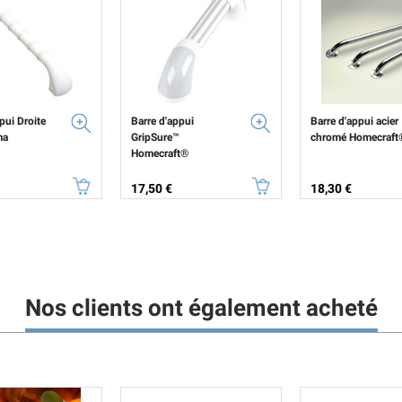
pui Droite
Barre d'appui
Barre d'appui acier
ma
GripSure™
chromé Homecraft
Homecraft®
Prix
Prix
17,50 €
18,30 €
Nos clients ont également acheté