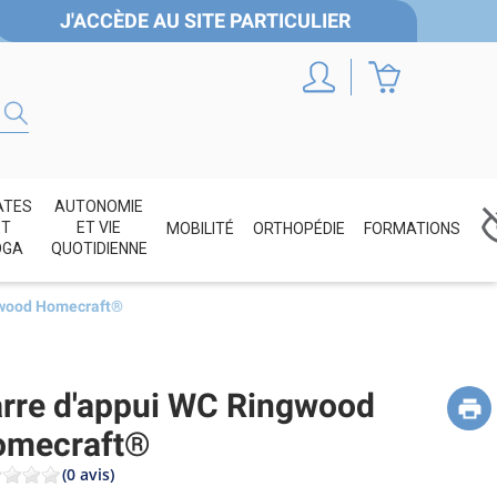
J'ACCÈDE AU SITE PARTICULIER
ATES
AUTONOMIE
ET
ET VIE
MOBILITÉ
ORTHOPÉDIE
FORMATIONS
OGA
QUOTIDIENNE
gwood Homecraft®
rre d'appui WC Ringwood
omecraft®
(0 avis)