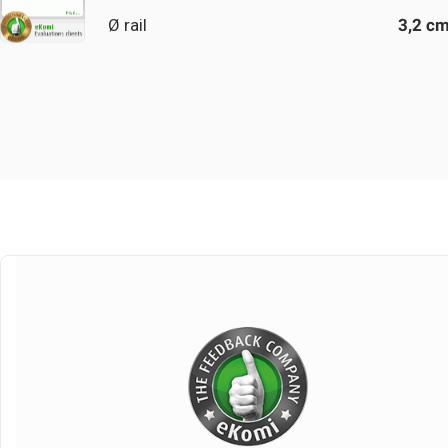
Ø rail
3,2 c