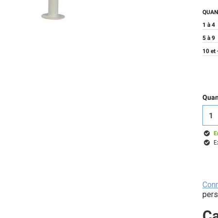
QUAN
1 à 4
5 à 9
10 et 
Quant
E
E
Con
pers
Ca