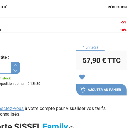
TITÉ
RÉDUCTION
-5%
+
-10%
1
unité(s)
ité :
57,90 €
TTC
favorite
n stock
xpédition demain à 13h30
AJOUTER AU PANIER
nectez-vous
à votre compte pour visualiser vos tarifs
onnalisés.
rte SISSEL
Family