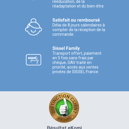
rééducation, de la
réadaptation et du bien-être.
Satisfait ou remboursé
Délai de 8 jours calendaires à
compter de la réception de la
commande.
Sissel Family
Transport offert, paiement
en 5 fois sans frais par
chèque, SAV traité en
priorité, accès aux ventes
privées de SISSEL France.
Résultat eKomi