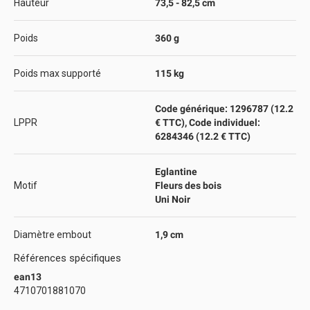
Hauteur
73,5 - 82,5 cm
Poids
360 g
Poids max supporté
115 kg
Code générique: 1296787 (12.2
LPPR
€ TTC), Code individuel:
6284346 (12.2 € TTC)
Eglantine
Motif
Fleurs des bois
Uni Noir
Diamètre embout
1,9 cm
Références spécifiques
ean13
4710701881070