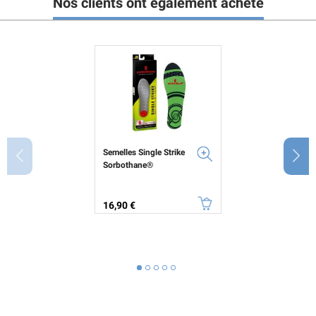
Nos clients ont également acheté
Semelles Single Strike
Sorbothane®
Prix
16,90 €