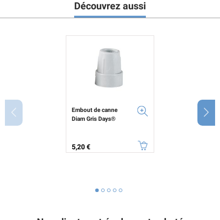
Découvrez aussi
Embout de canne
Diam Gris Days®
Prix
5,20 €