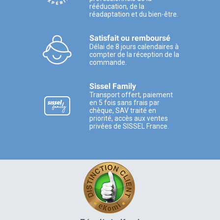
rééducation, de la
réadaptation et du bien-être.
Satisfait ou remboursé
Délai de 8 jours calendaires à
compter de la réception de la
commande.
Sissel Family
Transport offert, paiement
en 5 fois sans frais par
chèque, SAV traité en
priorité, accès aux ventes
privées de SISSEL France.