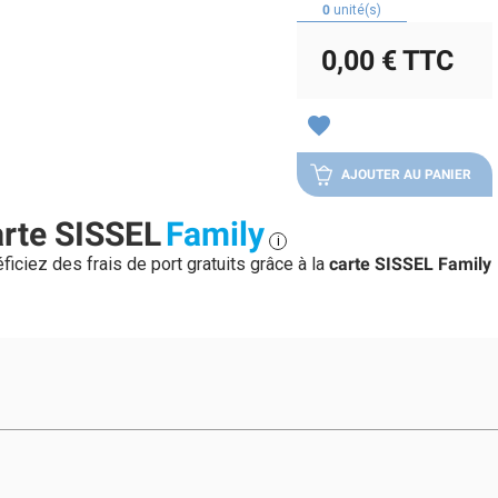
0
unité(s)
0,00 €
TTC
favorite
AJOUTER AU PANIER
rte SISSEL
Family
i
ficiez des frais de port gratuits grâce à la
carte SISSEL Family