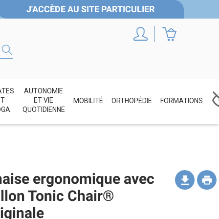
J'ACCÈDE AU SITE PARTICULIER
ATES
AUTONOMIE
ET
ET VIE
MOBILITÉ
ORTHOPÉDIE
FORMATIONS
OGA
QUOTIDIENNE
aise ergonomique avec
llon Tonic Chair®
iginale