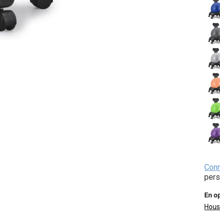
Con
pers
En op
Hous