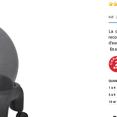
Réf :
La c
reco
d’ex
En s
QUAN
1 à 4
5 à 9
10 et 