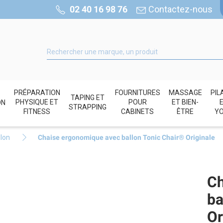
02 40 16 98 76
Contactez-nous
PRÉPARATION
FOURNITURES
MASSAGE
PIL
TAPING ET
PHYSIQUE ET
POUR
ET BIEN-
ON
STRAPPING
FITNESS
CABINETS
ÊTRE
Y
lon
Chaise ergonomique avec ballon Tonic Chair® Originale
Ch
ba
Or