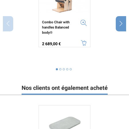
Combo Chair with
handles Balanced
body®
Prix
2 689,00 €
Nos clients ont également acheté