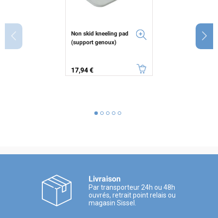
Non skid kneeling pad
(support genoux)
Prix
17,94 €
Livraison
Par transporteur 24h ou 48h
ouvrés, retrait point relais ou
magasin Sissel.