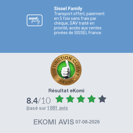
Sissel Family
Transport offert, paiement
en 5 fois sans frais par
chèque, SAV traité en
priorité, accès aux ventes
privées de SISSEL France.
Résultat eKomi
/10
8.4
1881 avis
basé sur
EKOMI AVIS
07-08-2026