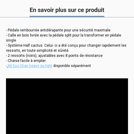
En savoir plus sur ce produit
- Pédale rembourrée antidérapante pour une sécurité maximale
- Calle en bois livrée avec la pédale split pour la transformer en pédale
single
- Système Half cactus. Celui- ci a été conçu pour changer rapidement les
ressorts, en toute simplicité et sûreté
- 2 ressorts (noirs), ajustables avec 8 points de résistance
- Chaise facile à empiler
-
Kit Exo Chair heavy ou light
disponible séparément