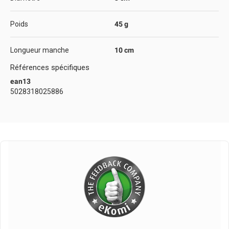
Poids
45 g
Longueur manche
10 cm
Références spécifiques
ean13
5028318025886