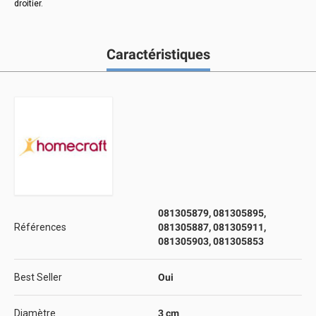
droitier.
Caractéristiques
081305879, 081305895,
Références
081305887, 081305911,
081305903, 081305853
Best Seller
Oui
Diamètre
3 cm