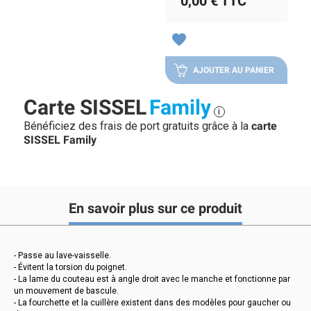
0,00 €
TTC
favorite
AJOUTER AU PANIER
Carte SISSEL
Family
i
Bénéficiez des frais de port gratuits grâce à la
carte
SISSEL Family
En savoir plus sur ce produit
- Passe au lave-vaisselle.
- Évitent la torsion du poignet.
- La lame du couteau est à angle droit avec le manche et fonctionne par
un mouvement de bascule.
- La fourchette et la cuillère existent dans des modèles pour gaucher ou