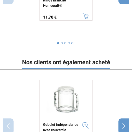
Kings Manche
Homecraft®
Prix
11,70 €
Nos clients ont également acheté
Gobelet indépendance
avec couvercle