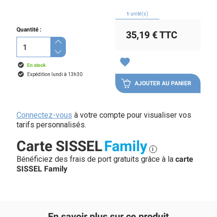
1
unité(s)
Quantité :
35,19 €
TTC
favorite
En stock
Expédition lundi à 13h30
AJOUTER AU PANIER
Connectez-vous
à votre compte pour visualiser vos
tarifs personnalisés.
Carte SISSEL
Family
i
Bénéficiez des frais de port gratuits grâce à la
carte
SISSEL Family
En savoir plus sur ce produit