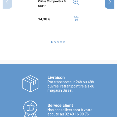
Câble Compex® à fil
SCI11
Prix
14,30 €
Livraison
Par transporteur 24h ou 48h
ouvrés, retrait point relais ou
magasin Sissel.
Service client
Nos conseillers sont à votre
écoute au 02 40 16 98 76.