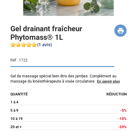
Gel drainant fraîcheur
Phytomass® 1L
(1 avis)
Réf :
1722
Gel de massage spécial bien être des jambes. Complément au
massage du kinésithérapeute à visée circulatoire.
En savoir plus
QUANTITÉ
RÉDUCTION
1 à 4
5 à 9
-5%
10 à 19
-10%
20 et +
-20%