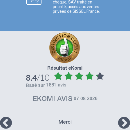
chèque, SAV traité en
priorité, accès aux ventes
privées de SISSEL France.
Résultat eKomi
/10
8.4
1881 avis
basé sur
EKOMI AVIS
07-08-2026
Merci