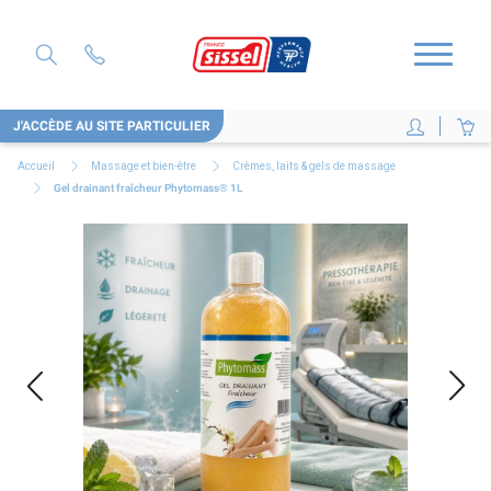
J'ACCÈDE AU SITE PARTICULIER
Accueil
Massage et bien-être
Crèmes, laits & gels de massage
Gel drainant fraîcheur Phytomass® 1L