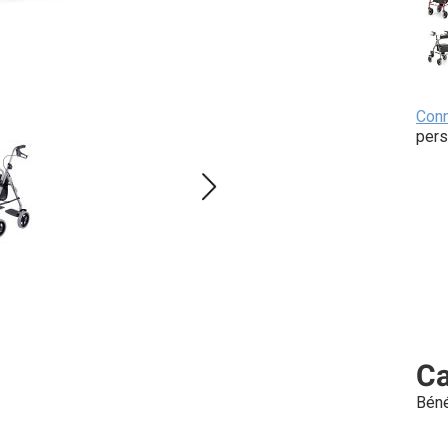
Con
pers
Ca
Béné