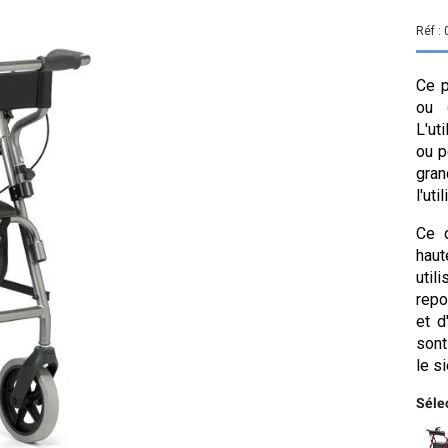
Réf :
Ce p
ou 
L'ut
ou p
gra
l'uti
Ce 
haut
util
repo
et d
sont
le s
Sélec