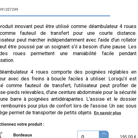
091207299
roduit innovant peut être utilisé comme déambulateur 4 roues
comme fauteuil de transfert pour une courte distance.
ilisateur peut marcher indépendamment avec l'aide d'un rollator
eut être poussé par un soignant s'il a besoin d'une pause. Les
ndes roues permettent une maniabilité facile pendant
lisation.
déambulateur 4 roues comporte des poignées réglables en
eur avec des freins à boucle faciles à utiliser. Lorsqu’il est
isé comme fauteuil de transfert, l’utilisateur peut profiter de
se-pieds relevables, d'une ceinture abdominale pour la sécurité
'une barre à poignées antidérapantes. L'assise et le dossier
 rembourrés pour plus de confort lors de l’assise. Un sac sous
iège permet de transporter de petits objets.
En savoir plus
tionnez votre produit :
Bordeaux
195,00 €