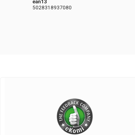
ean13
5028318937080