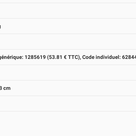
g
énérique: 1285619 (53.81 € TTC), Code individuel: 6284
93 cm