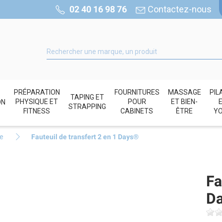
02 40 16 98 76
Contactez-nous
PRÉPARATION
FOURNITURES
MASSAGE
PIL
TAPING ET
PHYSIQUE ET
POUR
ET BIEN-
ON
STRAPPING
FITNESS
CABINETS
ÊTRE
Y
e
Fauteuil de transfert 2 en 1 Days®
Fa
D