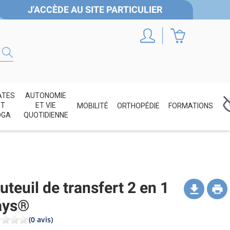
J'ACCÈDE AU SITE PARTICULIER
ATES
AUTONOMIE
ET
ET VIE
MOBILITÉ
ORTHOPÉDIE
FORMATIONS
OGA
QUOTIDIENNE
uteuil de transfert 2 en 1
ays®
(0 avis)