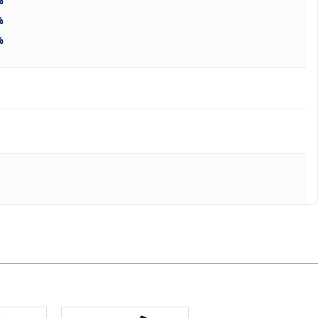
%
%
%