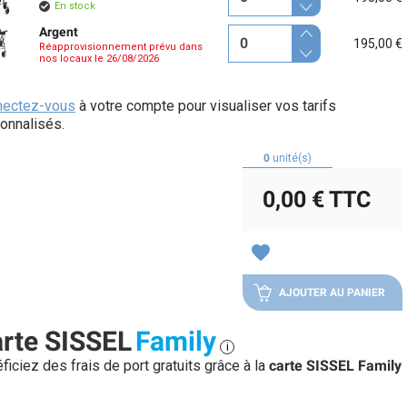
En stock
Argent
195,00 €
Réapprovisionnement prévu dans
nos locaux le 26/08/2026
nectez-vous
à votre compte pour visualiser vos tarifs
onnalisés.
0
unité(s)
0,00 €
TTC
favorite
AJOUTER AU PANIER
rte SISSEL
Family
i
ficiez des frais de port gratuits grâce à la
carte SISSEL Family