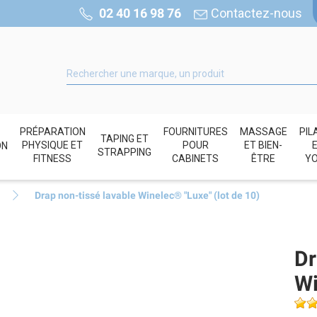
02 40 16 98 76
Contactez-nous
PRÉPARATION
FOURNITURES
MASSAGE
PIL
TAPING ET
PHYSIQUE ET
POUR
ET BIEN-
ON
STRAPPING
FITNESS
CABINETS
ÊTRE
Y
Drap non-tissé lavable Winelec® "Luxe" (lot de 10)
Dr
Wi