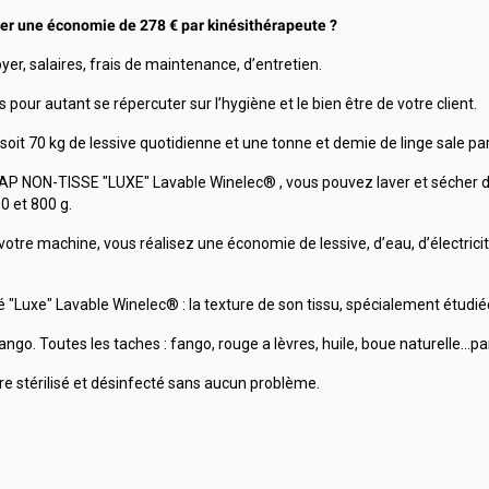
iser une économie de 278 € par kinésithérapeute ?
yer, salaires, frais de maintenance, d’entretien.
pour autant se répercuter sur l’hygiène et le bien être de votre client.
 soit 70 kg de lessive quotidienne et une tonne et demie de linge sale par
P NON-TISSE "LUXE" Lavable Winelec® , vous pouvez laver et sécher dix
0 et 800 g.
 votre machine, vous réalisez une économie de lessive, d’eau, d’électrici
"Luxe" Lavable Winelec® : la texture de son tissu, spécialement étudiée, 
 fango. Toutes les taches : fango, rouge a lèvres, huile, boue naturelle…
 stérilisé et désinfecté sans aucun problème.