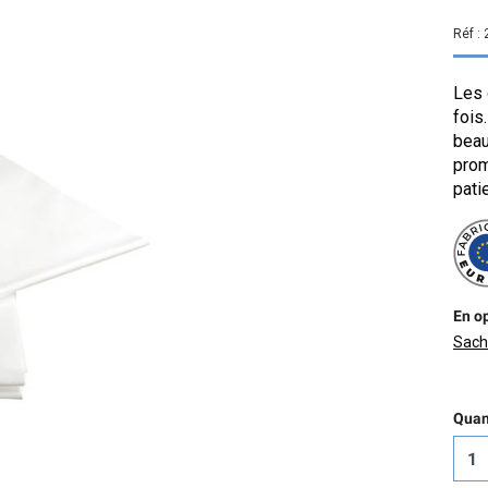
Réf :
Les 
fois
beau
prom
patie
En op
Sache
Quant