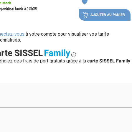
favorite
n stock
xpédition lundi à 13h30
AJOUTER AU PANIER
nectez-vous
à votre compte pour visualiser vos tarifs
onnalisés.
rte SISSEL
Family
i
ficiez des frais de port gratuits grâce à la
carte SISSEL Family