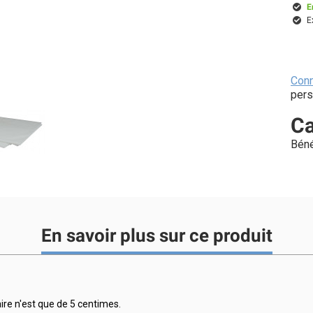
E
E
Con
pers
Ca
Béné
En savoir plus sur ce produit
taire n'est que de 5 centimes.