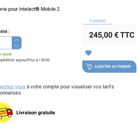
erie pour Intelect® Mobile 2.
1
unité(s)
ité :
245,00 €
TTC
favorite
n stock
xpédition aujourd'hui à 13h30
AJOUTER AU PANIER
nectez-vous
à votre compte pour visualiser vos tarifs
onnalisés.
Livraison gratuite