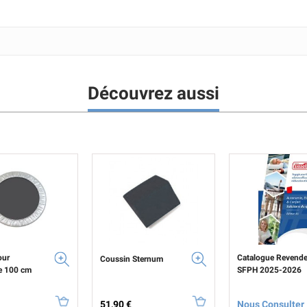
Découvrez aussi
our
Catalogue Revende
Coussin Sternum
e 100 cm
SFPH 2025-2026
Prix
Prix
51,90 €
Nous Consulter