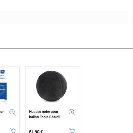
ur
Housse noire pour
ballon Tonic Chair®
Prix
51,90 €