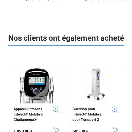
Nos clients ont également acheté
Appareil ultrasons
Guéridon pour
Intelect® Mobile 2
Intelect® Mobile 2
Chattanooga®
pour Transport 2
Prix
Prix
1 990,00 €
605,00 €