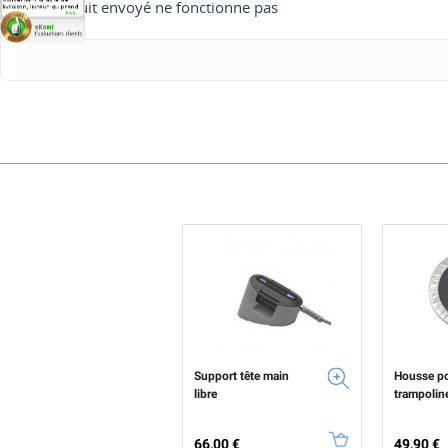
Produit envoyé ne fonctionne pas
Support tête main
Housse p
libre
trampolin
Prix
Prix
66,00 €
49,90 €