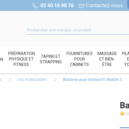
02 40 16 98 76
Contactez-nous
PRÉPARATION
FOURNITURES
MASSAGE
PIL
TAPING ET
PHYSIQUE ET
POUR
ET BIEN-
ON
STRAPPING
FITNESS
CABINETS
ÊTRE
Y
s
Les inclassables
Batterie pour Intelect® Mobile 2
Ba