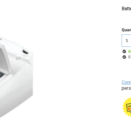
Batt
Quant
E
E
Con
pers