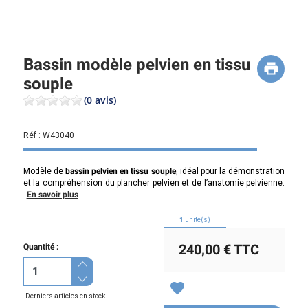
Bassin modèle pelvien en tissu
souple
(0 avis)
Réf :
W43040
Modèle de
bassin pelvien en tissu souple
, idéal pour la démonstration
et la compréhension du plancher pelvien et de l’anatomie pelvienne.
En savoir plus
1
unité(s)
240,00 €
TTC
Quantité :
favorite
Derniers articles en stock