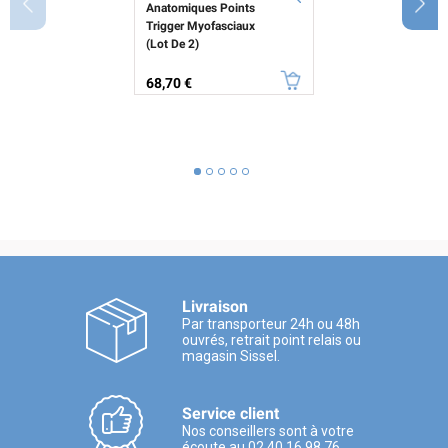
Anatomiques Points
Trigger Myofasciaux
(Lot De 2)
Prix
68,70 €
Livraison
Par transporteur 24h ou 48h
ouvrés, retrait point relais ou
magasin Sissel.
Service client
Nos conseillers sont à votre
écoute au 02 40 16 98 76.