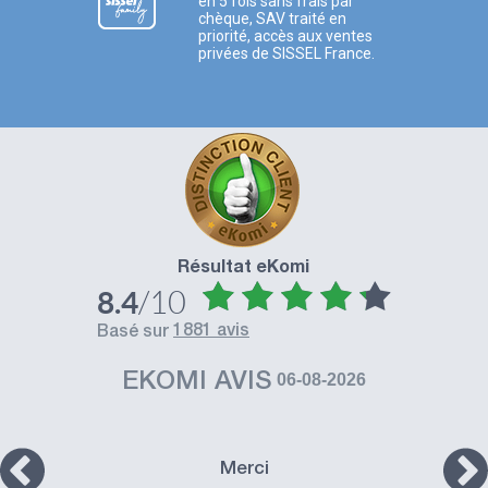
en 5 fois sans frais par
chèque, SAV traité en
priorité, accès aux ventes
privées de SISSEL France.
Résultat eKomi
/10
8.4
1881 avis
basé sur
EKOMI AVIS
06-08-2026
Merci