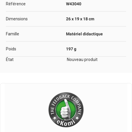
Référence
W43040
Dimensions
26 x 19 x 18 cm
Famille
Matériel didactique
Poids
197 g
État
Nouveau produit