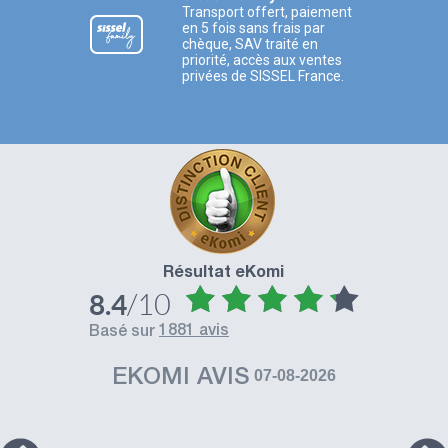
Transport offert, paiement
en 5 fois sans frais par
chèque, SAV traité en
priorité, accès aux ventes
privées de SISSEL France.
Résultat eKomi
/10
8.4
1881 avis
basé sur
EKOMI AVIS
07-08-2026