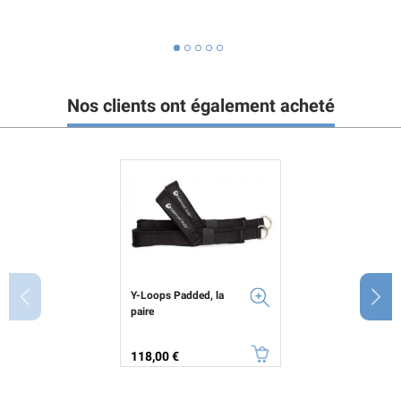
Nos clients ont également acheté
Y-Loops Padded, la
paire
Prix
118,00 €