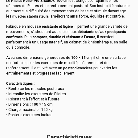
Le
Pilates Roller Pro SISSEL® 100 cm
est conçu pour optimiser les
séances de Pilates et de renforcement postural. Son instabilité naturelle
augmente la difficulté des mouvements de base et stimule davantage
les
muscles stabilisateurs
, améliorant ainsi force, équilibre et contrôle.
Fabriqué en mousse
résistante et légère
, il permet une grande variété de
mouvements, s’adressant aussi bien aux
débutants
qu’aux
pratiquants
confirmés
. Plus
compact
,
durable
et
résistant à l’usure
, il convient
parfaitement à un usage intensif, en cabinet de kinésithérapie, en salle
ou à domicile.
Avec ses dimensions généreuses de
100 × 15 cm
, il offre une surface
confortable pour les exercices de mobilité, d’étirement et de
renforcement. Il est livré avec un
poster d’exercices
pour varier les
entraînements et progresser facilement.
Caractéristiques :
• Renforce les muscles posturaux
• Intensifie les exercices de Pilates
• Résistant à l’effort et à l’usure
• Dimensions : 100 × 15 cm
• Charge maximale : 120 kg
• Poster d’exercices inclus
Caractéristiques