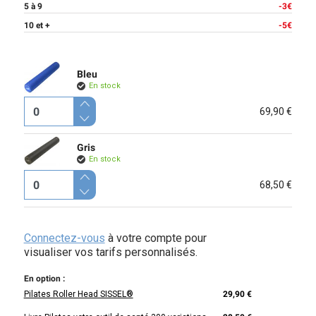
5 à 9
-3€
10 et +
-5€
Bleu
En stock
69,90 €
Gris
En stock
68,50 €
Connectez-vous
à votre compte pour
visualiser vos tarifs personnalisés.
En option :
Pilates Roller Head SISSEL®
29,90 €