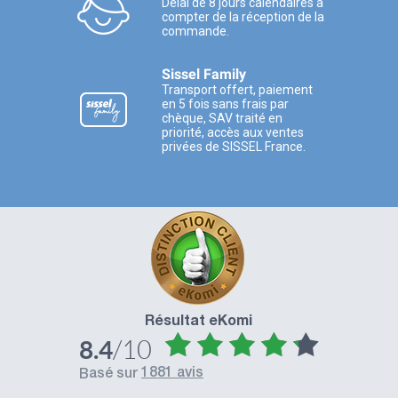
Délai de 8 jours calendaires à
compter de la réception de la
commande.
Sissel Family
Transport offert, paiement
en 5 fois sans frais par
chèque, SAV traité en
priorité, accès aux ventes
privées de SISSEL France.
Résultat eKomi
/10
8.4
1881 avis
basé sur