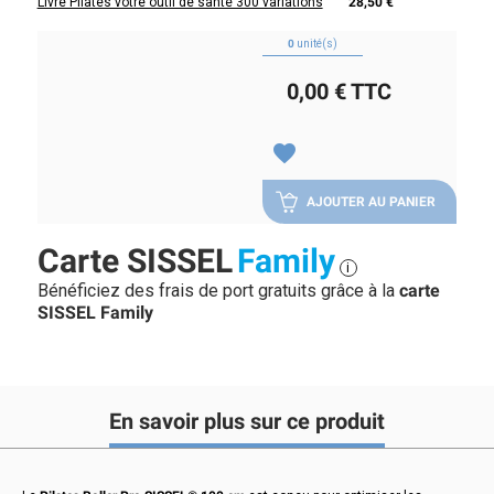
Livre Pilates votre outil de santé 300 variations
28,50 €
0
unité(s)
0,00 €
TTC
favorite
AJOUTER AU PANIER
Carte SISSEL
Family
i
Bénéficiez des frais de port gratuits grâce à la
carte
SISSEL Family
En savoir plus sur ce produit