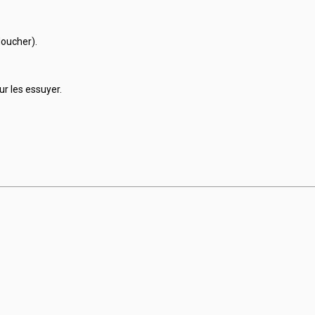
doucher).
r les essuyer.