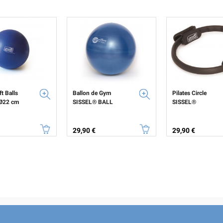
ft Balls
Ballon de Gym
Pilates Circle
Ø22 cm
SISSEL® BALL
SISSEL®
Prix
Prix
29,90 €
29,90 €