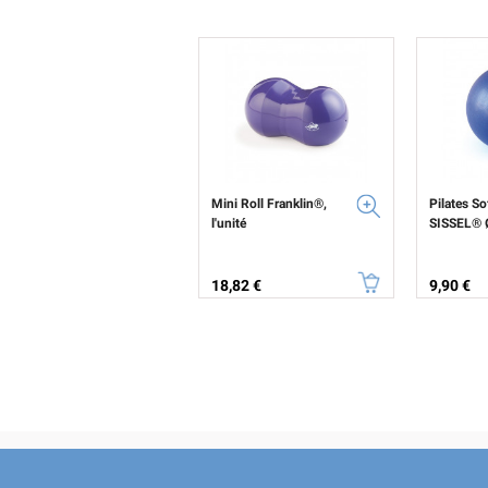
Mini Roll Franklin®,
Pilates So
l'unité
SISSEL® 
Prix
Prix
18,82 €
9,90 €