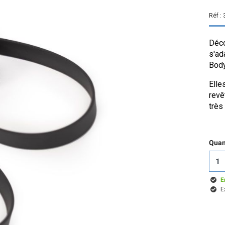
Réf :
Déco
s'ad
Bod
Elle
revê
très 
Quant
E
E