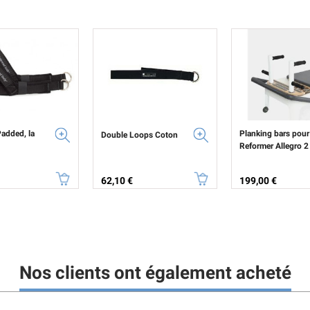
added, la
Planking bars pour
Double Loops Coton
Reformer Allegro 2
Prix
Prix
62,10 €
199,00 €
Nos clients ont également acheté