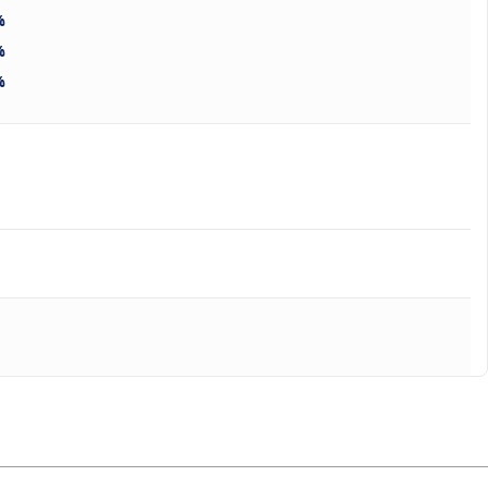
%
%
%