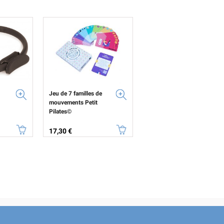
Jeu de 7 familles de
mouvements Petit
Pilates©
Prix
17,30 €