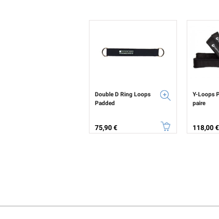
Double D Ring Loops
Y-Loops P
Padded
paire
Prix
Prix
75,90 €
118,00 €