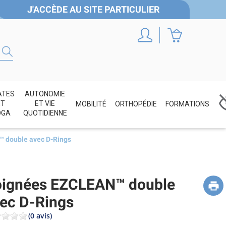
J'ACCÈDE AU SITE PARTICULIER
ATES
AUTONOMIE
ET
ET VIE
MOBILITÉ
ORTHOPÉDIE
FORMATIONS
OGA
QUOTIDIENNE
 double avec D-Rings
ignées EZCLEAN™ double
ec D-Rings
(0 avis)