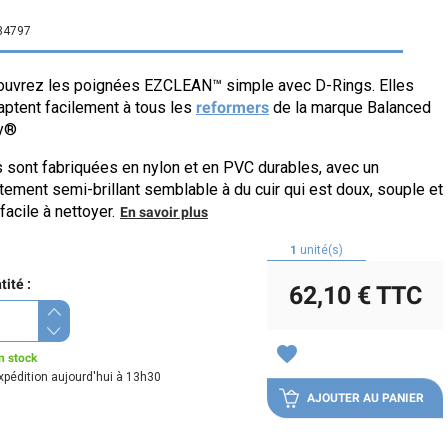
34797
uvrez les poignées EZCLEAN™ simple avec D-Rings. Elles
aptent facilement à tous les
reformers
de la marque Balanced
y®
s sont fabriquées en nylon et en PVC durables, avec un
tement semi-brillant semblable à du cuir qui est doux, souple et
facile à nettoyer.
En savoir plus
1
unité(s)
ité :
62,10 €
TTC
favorite
n stock
xpédition aujourd'hui à 13h30
AJOUTER AU PANIER