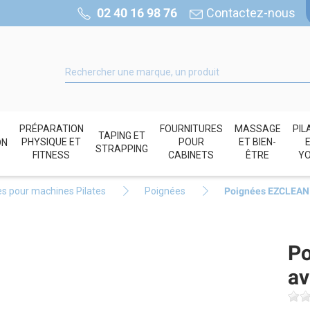
02 40 16 98 76
Contactez-nous
PRÉPARATION
FOURNITURES
MASSAGE
PIL
TAPING ET
PHYSIQUE ET
POUR
ET BIEN-
ON
STRAPPING
FITNESS
CABINETS
ÊTRE
Y
s pour machines Pilates
Poignées
Poignées EZCLEAN™
Po
av