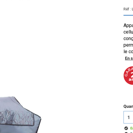
Réf :
Appa
cell
conç
perm
le c
En s
Quant
E