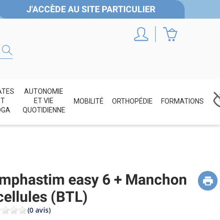
J'ACCÈDE AU SITE PARTICULIER
ATES
AUTONOMIE
ET
ET VIE
MOBILITÉ
ORTHOPÉDIE
FORMATIONS
OGA
QUOTIDIENNE
mphastim easy 6 + Manchon
cellules (BTL)
(0 avis)