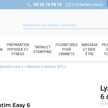
02 40 16 98 76
Contactez-nous
PRÉPARATION
FOURNITURES
MASSAGE
PIL
TAPING ET
PHYSIQUE ET
POUR
ET BIEN-
ON
STRAPPING
FITNESS
CABINETS
ÊTRE
Y
phastim easy 6 + Manchon 6 cellules (BTL)
Ly
6 