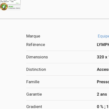
Marque
Equip
Référence
LYMP
Dimensions
320 x
Distinction
Access
Famille
Press
Garantie
2 ans
Gradient
0 % ; 