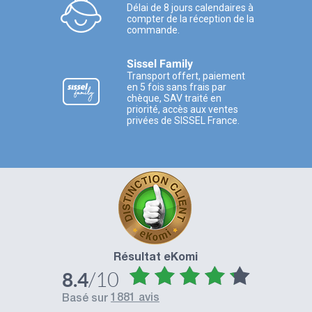
Délai de 8 jours calendaires à
compter de la réception de la
commande.
Sissel Family
Transport offert, paiement
en 5 fois sans frais par
chèque, SAV traité en
priorité, accès aux ventes
privées de SISSEL France.
Résultat eKomi
/10
8.4
1881 avis
basé sur