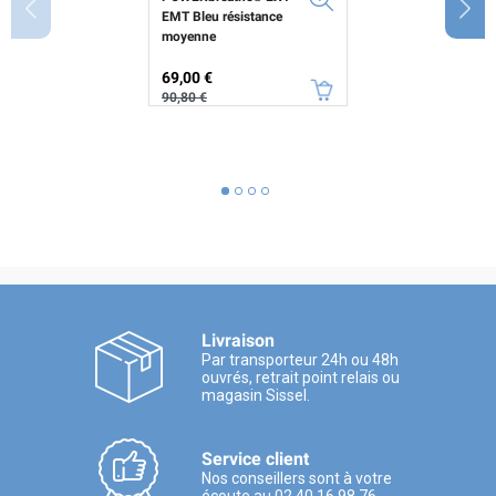
EMT Bleu résistance
moyenne
Prix
Prix de base
69,00 €
90,80 €
Livraison
Par transporteur 24h ou 48h
ouvrés, retrait point relais ou
magasin Sissel.
Service client
Nos conseillers sont à votre