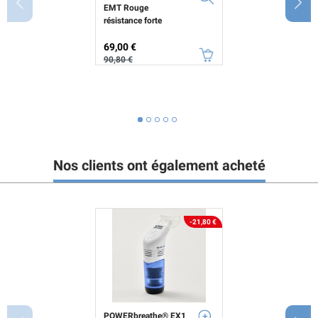
EMT Rouge
résistance forte
Prix
Prix de base
69,00 €
90,80 €
Nos clients ont également acheté
-21,80 €
POWERbreathe® EX1