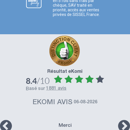
en 5 fois sans frais par
chèque, SAV traité en
priorité, accès aux ventes
privées de SISSEL France.
Résultat eKomi
/10
8.4
1881 avis
basé sur
EKOMI AVIS
06-08-2026
Merci