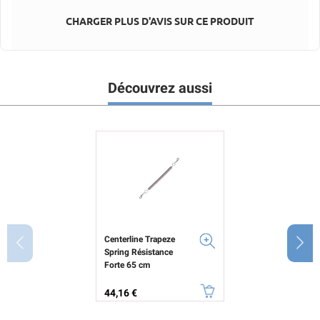
CHARGER PLUS D'AVIS SUR CE PRODUIT
Découvrez aussi
Centerline Trapeze
Spring Résistance
Forte 65 cm
Prix
44,16 €