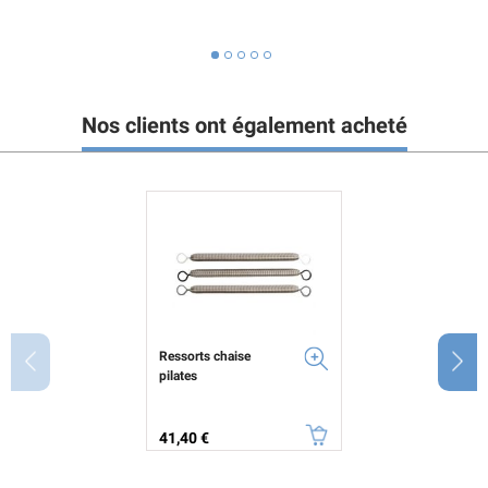
Nos clients ont également acheté
Ressorts chaise
pilates
Prix
41,40 €