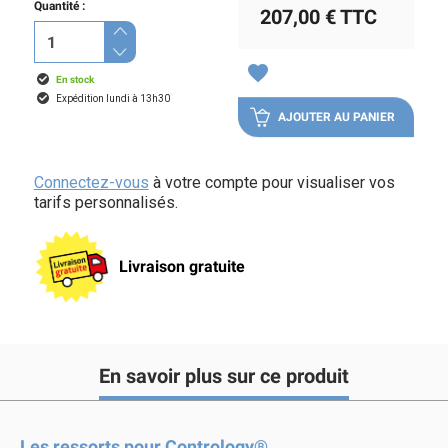
Quantité :
207,00 €
TTC
favorite
En stock
Expédition lundi à 13h30
AJOUTER AU PANIER
Connectez-vous
à votre compte pour visualiser vos
tarifs personnalisés.
Livraison gratuite
En savoir plus sur ce produit
Les ressorts pour Contrology®