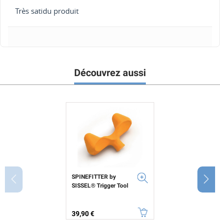
Très satidu produit
Découvrez aussi
SPINEFITTER by
SISSEL® Trigger Tool
Prix
39,90 €