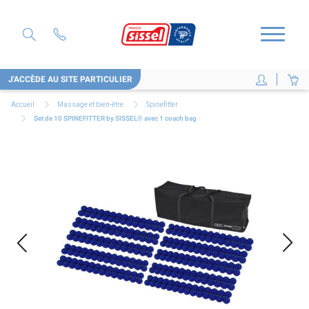
J'ACCÈDE AU SITE PARTICULIER
Accueil
Massage et bien-être
Spinefitter
Set de 10 SPINEFITTER by SISSEL® avec 1 coach bag