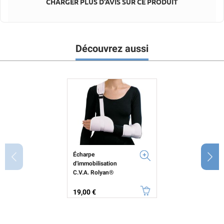
CHARGER PLUS D'AVIS SUR CE PRODUIT
Découvrez aussi
Écharpe
d'immobilisation
C.V.A. Rolyan®
Prix
19,00 €