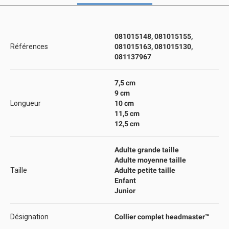
081015148, 081015155,
Références
081015163, 081015130,
081137967
7,5 cm
9 cm
Longueur
10 cm
11,5 cm
12,5 cm
Adulte grande taille
Adulte moyenne taille
Taille
Adulte petite taille
Enfant
Junior
Désignation
Collier complet headmaster™