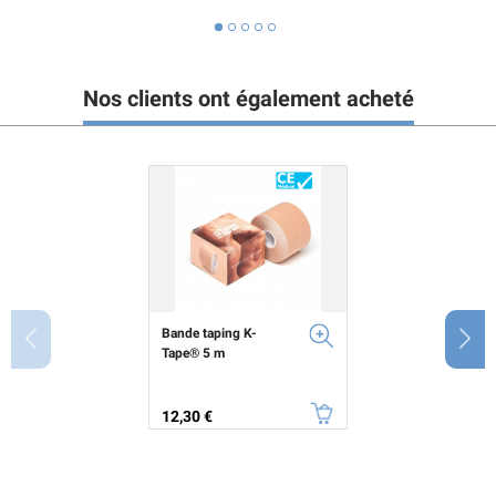
Nos clients ont également acheté
Bande taping K-
Tape® 5 m
Prix
12,30 €