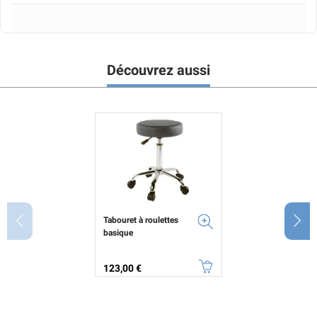
Découvrez aussi
Tabouret à roulettes
basique
Prix
123,00 €