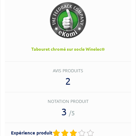
Tabouret chromé sur socle Winelec®
AVIS PRODUITS
2
NOTATION PRODUIT
3
/5
Expérience produit