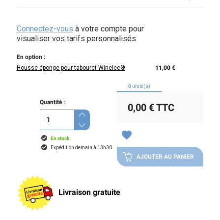
Connectez-vous
à votre compte pour
visualiser vos tarifs personnalisés.
En option :
Housse éponge pour tabouret Winelec®
11,00 €
0
unité(s)
Quantité :
0,00 €
TTC
favorite
En stock
Expédition demain à 13h30
AJOUTER AU PANIER
Livraison gratuite