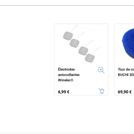
Électrodes
Tour de c
autocollantes
BUCHI S
Winelec®
Prix
Prix
6,99 €
69,90 €