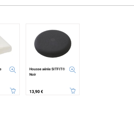
e
Housse aérée SITFIT®
Noir
Prix
13,90 €