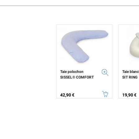
Taie polochon
Taie blan
SISSEL® COMFORT
SIT RING
Prix
Prix
42,90 €
19,90 €