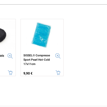
SISSEL® Compresse
fit
Sport Pearl Hot-Cold
17x11cm
Prix
9,90 €