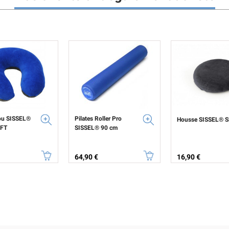
ou SISSEL®
Pilates Roller Pro
Housse SISSEL® Sit
OFT
SISSEL® 90 cm
Prix
Prix
64,90 €
16,90 €