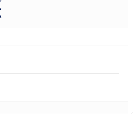
%
%
%