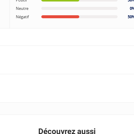
Positif
50
Neutre
0
Négatif
50
Découvrez aussi