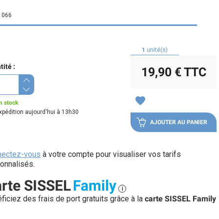
1066
1
unité(s)
ité :
19,90 €
TTC
favorite
n stock
xpédition aujourd'hui à 13h30
AJOUTER AU PANIER
nectez-vous
à votre compte pour visualiser vos tarifs
onnalisés.
rte SISSEL
Family
i
ficiez des frais de port gratuits grâce à la
carte SISSEL Family