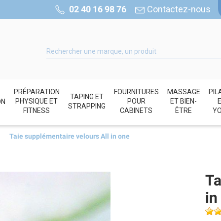
02 40 16 98 76
Contactez-nous
PRÉPARATION
FOURNITURES
MASSAGE
PIL
TAPING ET
PHYSIQUE ET
POUR
ET BIEN-
ON
STRAPPING
FITNESS
CABINETS
ÊTRE
Y
Taie supplémentaire velours All in one
Ta
in