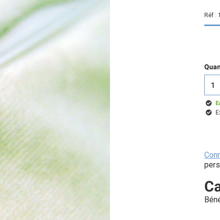
Réf :
Quant
E
E
Con
pers
Ca
Béné