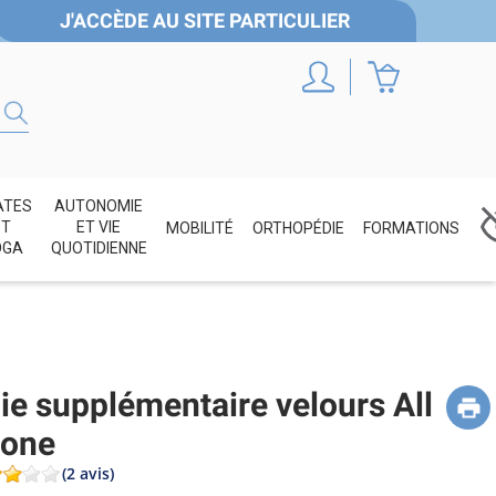
J'ACCÈDE AU SITE PARTICULIER
ATES
AUTONOMIE
ET
ET VIE
MOBILITÉ
ORTHOPÉDIE
FORMATIONS
OGA
QUOTIDIENNE
ie supplémentaire velours All
 one
(2 avis)