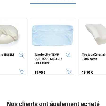
che SISSEL®
Taie d'oreiller TEMP
Taie supplémentair
CONTROL® SISSEL®
100% coton
SOFT CURVE
Prix
Prix
19,90 €
19,90 €
Nos clients ont également acheté