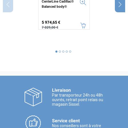
CenterLine Cadillac®
Balanced body®
Prix
Prix de base
5 974,65 €
7 029,00 €
Livraison
Par transporteur 24h ou 48h
ouvrés, retrait point relais ou
magasin Sissel.
Service client
Nos conseillers sont à votre