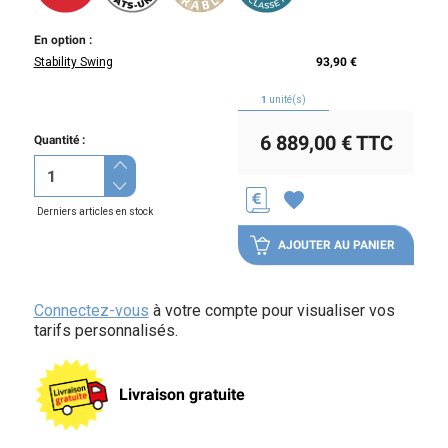
En option :
Stability Swing
93,90 €
1
unité(s)
6 889,00 €
TTC
Quantité :
favorite
Derniers articles en stock
AJOUTER AU PANIER
Connectez-vous
à votre compte pour visualiser vos
tarifs personnalisés.
Livraison gratuite