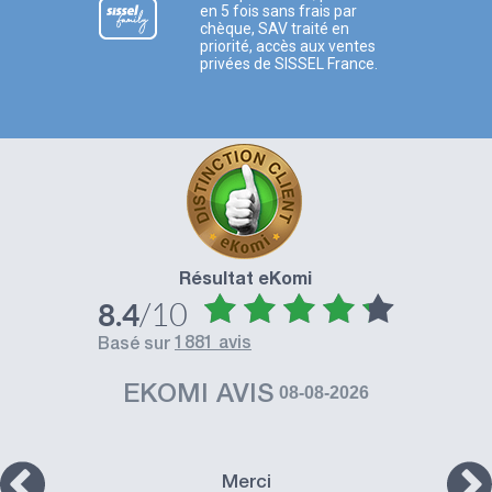
en 5 fois sans frais par
chèque, SAV traité en
priorité, accès aux ventes
privées de SISSEL France.
Résultat eKomi
/10
8.4
1881 avis
basé sur
EKOMI AVIS
08-08-2026
Merci