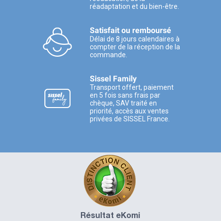
réadaptation et du bien-être.
Satisfait ou remboursé
Délai de 8 jours calendaires à
compter de la réception de la
commande.
Sissel Family
Transport offert, paiement
en 5 fois sans frais par
chèque, SAV traité en
priorité, accès aux ventes
privées de SISSEL France.
Résultat eKomi