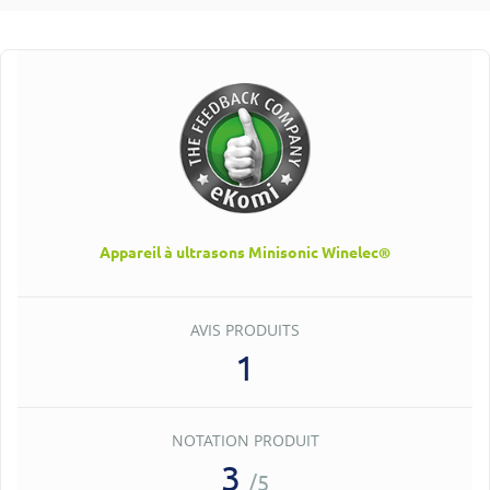
Appareil à ultrasons Minisonic Winelec®
AVIS PRODUITS
1
NOTATION PRODUIT
3
/5