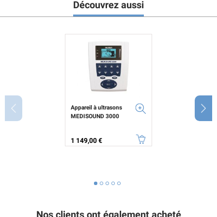
Découvrez aussi
Appareil à ultrasons
MEDISOUND 3000
Prix
1 149,00 €
Nos clients ont également acheté