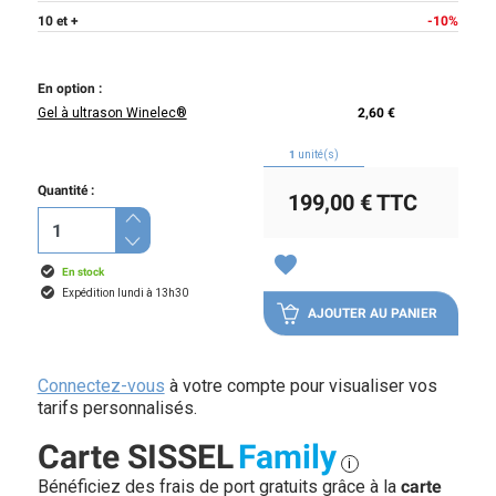
10 et +
-10%
En option :
Gel à ultrason Winelec®
2,60 €
1
unité(s)
Quantité :
199,00 €
TTC
favorite
En stock
Expédition lundi à 13h30
AJOUTER AU PANIER
Connectez-vous
à votre compte pour visualiser vos
tarifs personnalisés.
Carte SISSEL
Family
i
Bénéficiez des frais de port gratuits grâce à la
carte